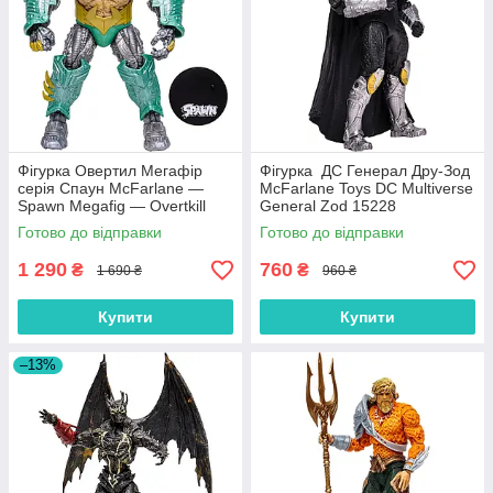
Фігурка Овертил Мегафір
Фігурка ДС Генерал Дру-Зод
серія Спаун McFarlane —
McFarlane Toys DC Multiverse
Spawn Megafig — Overtkill
General Zod 15228
Megafig 90177
Готово до відправки
Готово до відправки
1 290
760
₴
₴
1 690 ₴
960 ₴
Купити
Купити
–13%