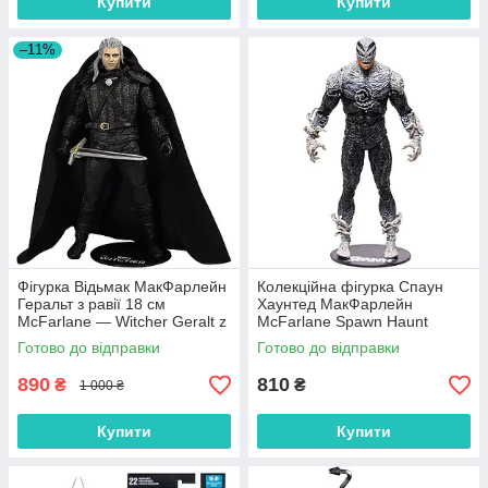
Купити
Купити
–11%
Фігурка Відьмак МакФарлейн
Колекційна фігурка Спаун
Геральт з равії 18 см
Хаунтед МакФарлейн
McFarlane — Witcher Geralt z
McFarlane Spawn Haunt
Rivii 13801
TM90151
Готово до відправки
Готово до відправки
890
810
₴
₴
1 000 ₴
Купити
Купити