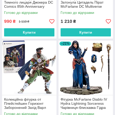
Темного лицаря Джокера DC
Затонула Цитадель Пірат
Comics 85th Anniversary
McFarlane DC Multiverse
Limited 6071116
Sunken Citadel Pirate 15548
Готово до відправки
Готово до відправки
990
1 210
₴
₴
1 110 ₴
Купити
Купити
–21%
Колекційна фігурка от
Фігурка McFarlane Diablo IV
Плейстейшен Горизонт
Hydra Lightning Sorceress
Заборонений Захід Варл
Чарівниця-блискавка Гідра
PlayStation Horizon Varl
16723
Готово до відправки
Готово до відправки