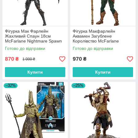
Фігурка Мак Фарлейн
Фігурка Макфарлейн
Жахливий Спаун 18см
Аквамен Загублене
McFarlane Nightmare Spawn
Королівство McFarlane
90186
Aquaman 15911
Готово до відправки
Готово до відправки
870
970
₴
₴
1 000 ₴
Купити
Купити
–32%
–25%