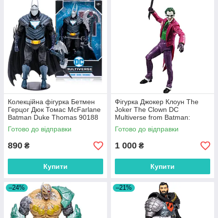
Колекційна фігурка Бетмен
Фігурка Джокер Клоун The
Герцог Дюк Томас McFarlane
Joker The Clown DC
Batman Duke Thomas 90188
Multiverse from Batman:
Three Jokers 30140
Готово до відправки
Готово до відправки
890
1 000
₴
₴
Купити
Купити
–24%
–21%