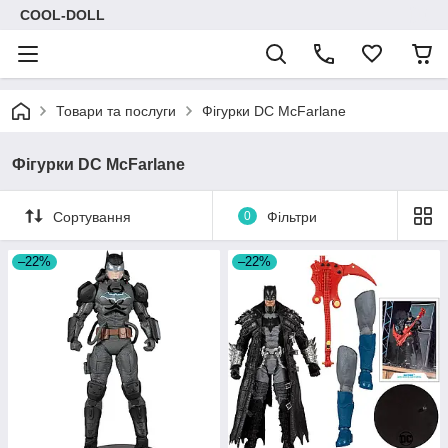
COOL-DOLL
Товари та послуги
Фігурки DC McFarlane
Фігурки DC McFarlane
Сортування
0
Фільтри
–22%
–22%