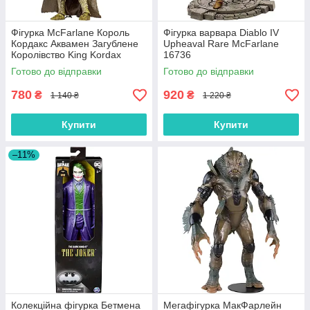
Фігурка McFarlane Король
Фігурка варвара Diablo IV
Кордакс Аквамен Загублене
Upheaval Rare McFarlane
Королівство King Kordax
16736
Aquaman and The Lost
Готово до відправки
Готово до відправки
Kingdom 15542
780
920
₴
₴
1 140 ₴
1 220 ₴
Купити
Купити
–11%
Колекційна фігурка Бетмена
Мегафігурка МакФарлейн