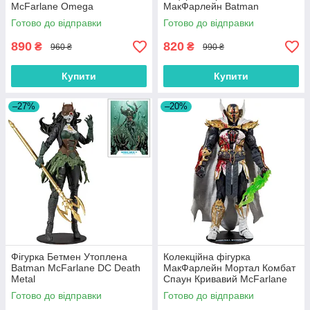
McFarlane Omega
МакФарлейн Batman
McFarlane DC Death Metal
Готово до відправки
Готово до відправки
15143-5
890
820
₴
₴
960 ₴
990 ₴
Купити
Купити
–27%
–20%
Фігурка Бетмен Утоплена
Колекційна фігурка
Batman McFarlane DC Death
МакФарлейн Мортал Комбат
Metal
Спаун Кривавий McFarlane
Mortal Kombat Spawn 11041
Готово до відправки
Готово до відправки