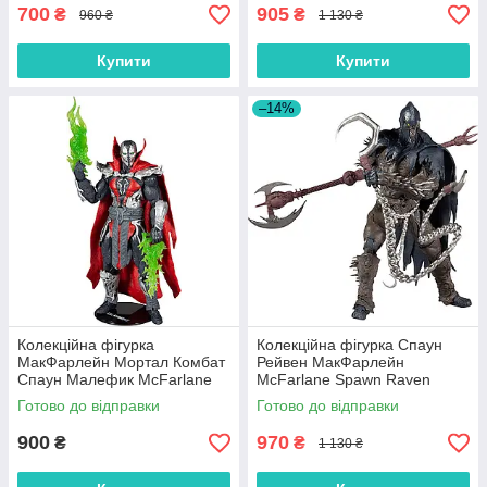
700
905
₴
₴
960 ₴
1 130 ₴
Купити
Купити
–14%
Колекційна фігурка
Колекційна фігурка Спаун
МакФарлейн Мортал Комбат
Рейвен МакФарлейн
Спаун Малефик McFarlane
McFarlane Spawn Raven
Mortal Kombat Spawn 11042
90143
Готово до відправки
Готово до відправки
900
970
₴
₴
1 130 ₴