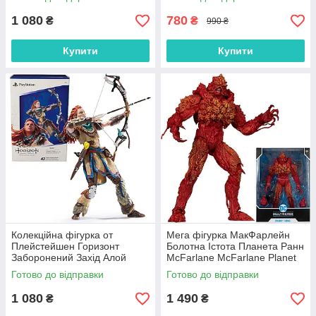
6070095
1 080
780
₴
₴
990 ₴
Купити
Купити
Колекційна фігурка от
Мега фігурка МакФарлейн
Плейстейшен Горизонт
Болотна Істота Планета Ранн
Заборонений Захід Алой
McFarlane McFarlane Planet
PlayStation Horizon Aloy
Rann 17518
Готово до відправки
Готово до відправки
6068206
1 080
1 490
₴
₴