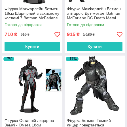
Фігурка МакФарлейн Бетмен
Фігурка МакФарлейн Бетмен
18см Шарнірний в захисному
з гітарою Дет-метал Batman
костюмі 7 Batman McFarlane
McFarlane DC Death Metal
DC
15416-0
Готово до відправки
Готово до відправки
710
915
₴
₴
910 ₴
1 180 ₴
Купити
Купити
–7%
–17%
Фігурка Останній лицар на
Фігурка Бетмен Темний
Землі - Омега 18см
лицар повертається