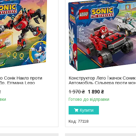
о Сонік Наклз проти
Конструктор Лего Їжачок Соник
Др. Еггмана Lego
Автомобіль Сільвера проти мо
hog 77005
траку Наклсу Lego Sonic 77118
₴
1 970 ₴
1 890 ₴
вки
Готово до відправки
Купити
77118