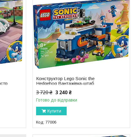
Конструктор Lego Sonic the
нстр
Hedgehog Вантажівка-штаб
Команди Соніка 77006
3 720 ₴
3 240 ₴
Готово до відправки
Купити
77006