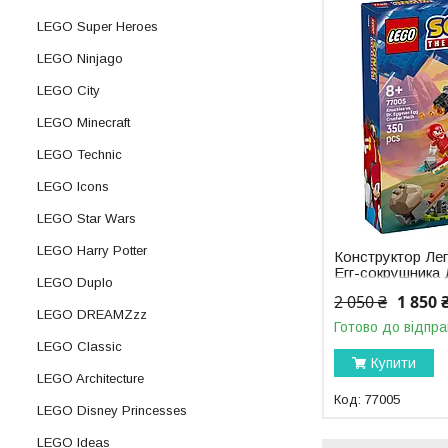
LEGO Super Heroes
LEGO Ninjago
LEGO City
LEGO Minecraft
LEGO Technic
LEGO Icons
LEGO Star Wars
LEGO Harry Potter
Конструктор Лег
Егг-сокрушника 
LEGO Duplo
Sonic the Hedge
2 050 ₴
1 850 
LEGO DREAMZzz
Готово до відпра
LEGO Classic
Купити
LEGO Architecture
77005
LEGO Disney Princesses
LEGO Ideas