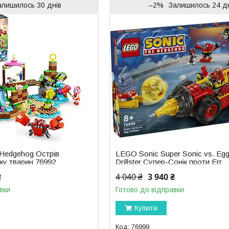
алишилось 30 днів
–2%
Залишилось 24 д
 Hedgehog Острів
LEGO Sonic Super Sonic vs. Eg
ку тварин 76992
Drillster Супер-Сонік проти Егг
Дріллстера 76999
₴
4 040 ₴
3 940 ₴
вки
Готово до відправки
Купити
76999