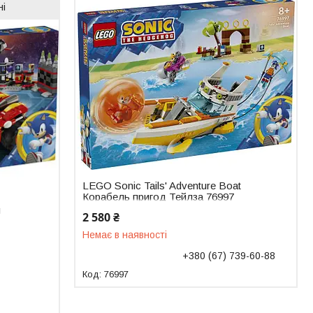
ні
LEGO Sonic Tails' Adventure Boat
Корабель пригод Тейлза 76997
g
2 580 ₴
Немає в наявності
+380 (67) 739-60-88
76997