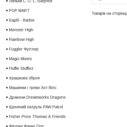
Ляльки L. O. L. Surprise
POP MART
Барбі - Barbie
Monster High
Rainbow High
Fuggler Фугглер
Magic Mixies
Fluffie Stuffiez
Іграшкова зброя
Машинки і треки Хот Вілс
Дракони Dreamworks Dragons
Щенячий патруль PAW Patrol
Fisher-Price Thomas & Friends
Фігурки Фанко Поп