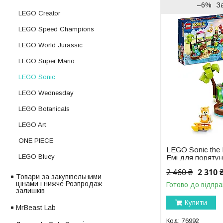
–6%
З
LEGO Creator
LEGO Speed Champions
LEGO World Jurassic
LEGO Super Mario
LEGO Sonic
LEGO Wednesday
LEGO Botanicals
LEGO Art
ONE PIECE
LEGO Sonic the
LEGO Bluey
Емі для порятун
2 460 ₴
2 310 
Товари за закупівельними
цінами і нижче Розпродаж
Готово до відпра
залишків
Купити
MrBeast Lab
76992