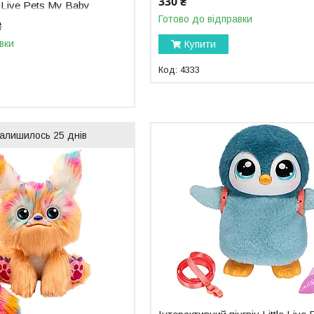
330 ₴
e Live Pets My Baby
6676
Готово до відправки
₴
вки
Купити
4333
алишилось 25 днів