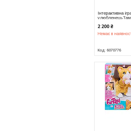
Інтерактивна іг
улюбленецьТамаг
Bitzee Disney 6
2 200 ₴
Немає в наявнос
6070776