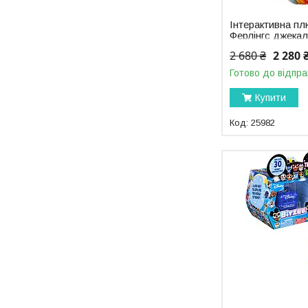
Інтерактивна пл
Ферлінгс джекал
Toys Furlings Cl
2 680 ₴
2 280 
Готово до відпра
Купити
25982