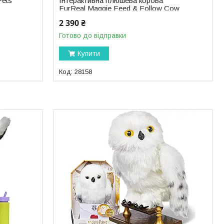
 Pets
Інтерактивна плюшева корова
FurReal Maggie Feed & Follow Cow
28158
2 390 ₴
Готово до відправки
Купити
28158