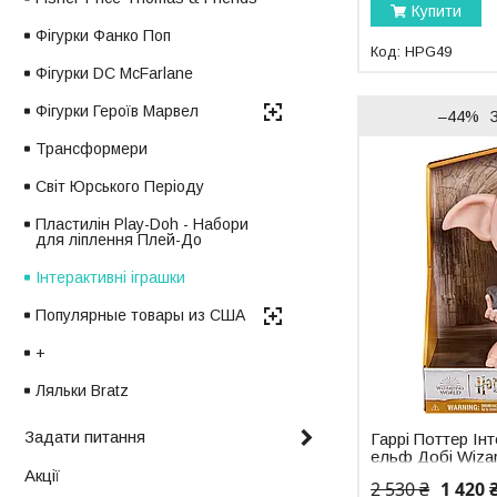
Купити
Фігурки Фанко Поп
HPG49
Фігурки DC McFarlane
Фігурки Героїв Марвел
–44%
Трансформери
Світ Юрського Періоду
Пластилін Play-Doh - Набори
для ліплення Плей-До
Інтерактивні іграшки
Популярные товары из США
+
Ляльки Bratz
Задати питання
Гаррі Поттер Ін
ельф Добі Wizar
Potter Magical D
Акції
2 530 ₴
1 420 