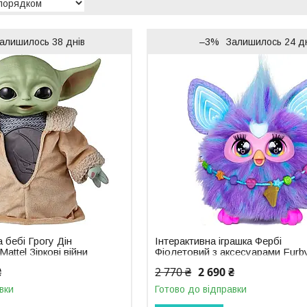
алишилось 38 днів
–3%
Залишилось 24 д
 бебі Грогу Дін
Інтерактивна іграшка Фербі
Mattel Зіркові війни
Фіолетовий з аксесуарами Furb
9
Purple
₴
2 770 ₴
2 690 ₴
вки
Готово до відправки