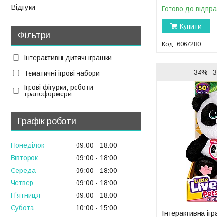
Відгуки
Готово до відпра
Купити
Фільтри
6067280
Інтерактивні дитячі іграшки
–34%
З
Тематичні ігрові набори
Ігрові фігурки, роботи
трансформери
Графік роботи
Понеділок
09:00
18:00
Вівторок
09:00
18:00
Середа
09:00
18:00
Четвер
09:00
18:00
Пʼятниця
09:00
18:00
Субота
10:00
15:00
Інтерактивна іг