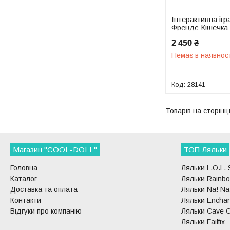
Інтерактивна іг
Френдс Кішечка
FurReal Bella 28
2 450 ₴
Немає в наявнос
28141
Магазин "COOL-DOLL"
ТОП Ляльки
Головна
Ляльки L.O.L. 
Каталог
Ляльки Rainbo
Доставка та оплата
Ляльки Na! Na!
Контакти
Ляльки Enchan
Відгуки про компанію
Ляльки Cave C
Ляльки Failfix