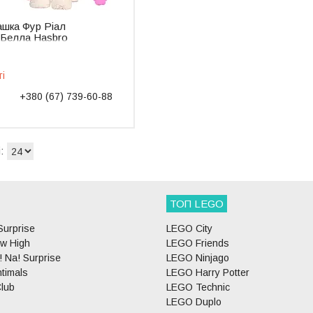
рашка Фур Ріал
 Белла Hasbro
141
ті
+380 (67) 739-60-88
ТОП LEGO
Surprise
LEGO City
w High
LEGO Friends
 Na! Surprise
LEGO Ninjago
timals
LEGO Harry Potter
lub
LEGO Technic
LEGO Duplo