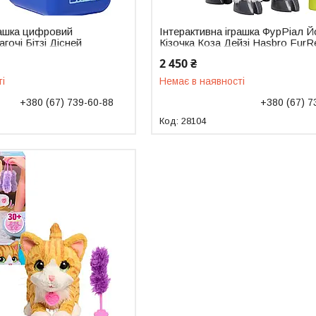
рашка цифровий
Інтерактивна іграшка ФурРіал Й
очі Бітзі Дісней
Кізочка Коза Дейзі Hasbro FurR
070776
Daisy 28104
2 450 ₴
ті
Немає в наявності
+380 (67) 739-60-88
+380 (67) 7
28104