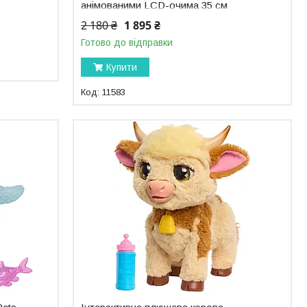
анімованими LCD-очима 35 см
Disney Stitch 11583
2 180 ₴
1 895 ₴
Готово до відправки
Купити
11583