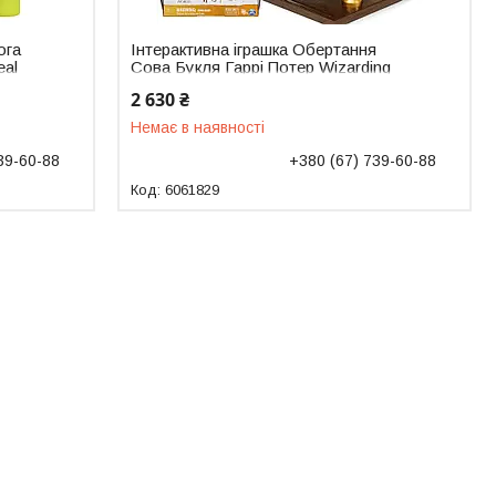
ога
Інтерактивна іграшка Обертання
eal
Сова Букля Гаррі Потер Wizarding
World Harry Potter 6061829
2 630 ₴
Немає в наявності
39-60-88
+380 (67) 739-60-88
6061829