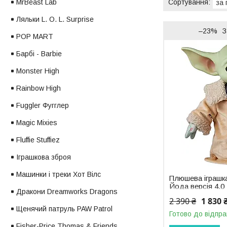
MrBeast Lab
Ляльки L. O. L. Surprise
–23%
З
POP MART
Барбі - Barbie
Monster High
Rainbow High
Fuggler Фугглер
Magic Mixies
Fluffie Stuffiez
Іграшкова зброя
Машинки і треки Хот Вілс
Плюшева іграшка
Йода версія 4.0 
Дракони Dreamworks Dragons
Din Grogu ‎HPG4
2 390 ₴
1 830 
Щенячий патруль PAW Patrol
Готово до відпра
Fisher-Price Thomas & Friends