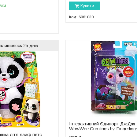
вки
Купити
6061830
алишилось 25 днів
Інтерактивний Єдиноріг ДжіДжі
WowWee Grimlings by Fingerling
рашка літл лайф петс