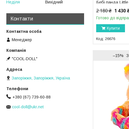
Неділя
Вихідний
Бебі панда Littl
Panda ChuChu 2
2 180 ₴
1 430 
Готово до відпра
Контакти
Купити
26676
Менеджер
–15%
З
"COOL-DOLL"
Запоріжжя, Запоріжжя, Україна
+380 (67) 739-60-88
cool-doll@ukr.net