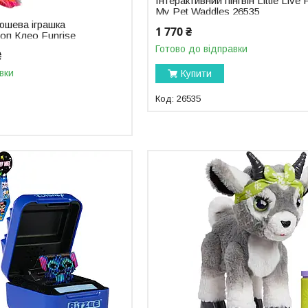
​​​​​​​Інтерактивний пінгвін Little Live
My Pet Waddles 26535
юшева іграшка
1 770 ₴
оп Клео Funrise
eo 25982
Готово до відправки
₴
вки
Купити
26535