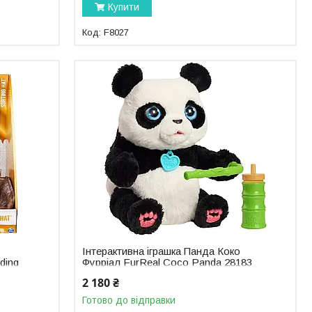
Купити
F8027
Інтерактивна іграшка Панда Коко
ding
Фурріал FurReal Coco Panda 28183
2 180 ₴
Готово до відправки