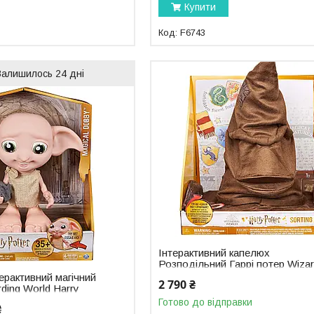
Купити
F6743
Залишилось 24 дні
Інтерактивний капелюх
Розподільний Гаррі потер Wizar
World Harry Potter 6061830
терактивний магічний
2 790 ₴
ding World Harry
obby Elf 6067280
Готово до відправки
₴