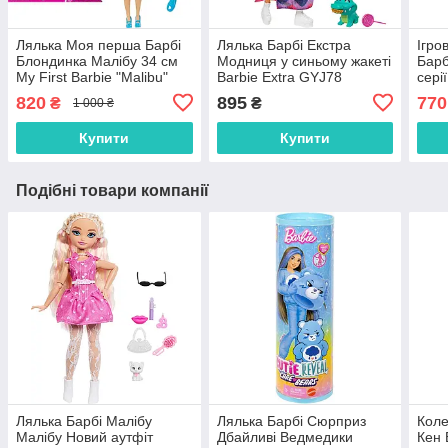
Лялька Моя перша Барбі
Лялька Барбі Екстра
Ігро
Блондинка Малібу 34 см
Модниця у синьому жакеті
Барб
My First Barbie "Malibu"
Barbie Extra GYJ78
сері
Roberts Doll, Blonde Hair
Flor
820
895
770
₴
₴
1 000 ₴
HLL19
Купити
Купити
Подібні товари компанії
Лялька Барбі Малібу
Лялька Барбі Сюрприз
Коле
Малібу Новий аутфіт
Дбайливі Ведмедики
Кен 