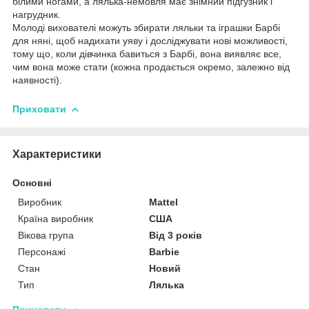
білими ногами, а лялька-немовля має знімний підгузник і
нагрудник.
Молоді вихователі можуть збирати ляльки та іграшки Барбі
для няні, щоб надихати уяву і досліджувати нові можливості,
тому що, коли дівчинка бавиться з Барбі, вона виявляє все,
чим вона може стати (кожна продається окремо, залежно від
наявності).
Приховати
Характеристики
Основні
Виробник
Mattel
Країна виробник
США
Вікова група
Від 3 років
Персонажі
Barbie
Стан
Новий
Тип
Лялька