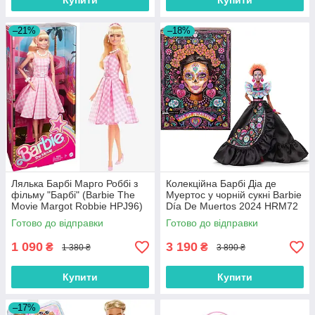
Купити
Купити
–21%
–18%
Лялька Барбі Марго Роббі з
Колекційна Барбі Діа де
фільму "Барбі" (Barbie The
Муертос у чорній сукні Barbie
Movie Margot Robbie HPJ96)
Día De Muertos 2024 HRM72
Готово до відправки
Готово до відправки
1 090
3 190
₴
₴
1 380 ₴
3 890 ₴
Купити
Купити
–17%