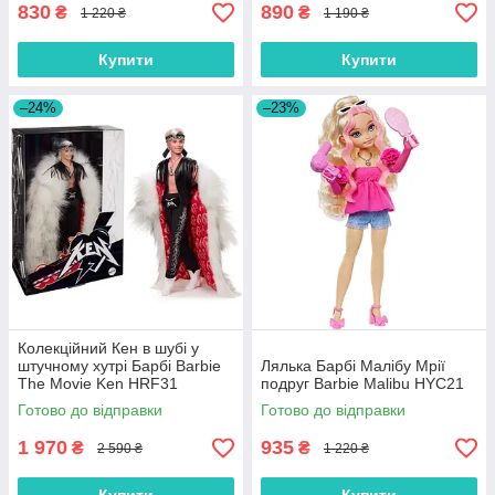
830
890
₴
₴
1 220 ₴
1 190 ₴
Купити
Купити
–24%
–23%
Колекційний Кен в шубі у
штучному хутрі Барбі Barbie
Лялька Барбі Малібу Мрії
The Movie Ken HRF31
подруг Barbie Malibu HYC21
Готово до відправки
Готово до відправки
1 970
935
₴
₴
2 590 ₴
1 220 ₴