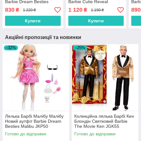
Barbie Dream Besties
Barbie Cutie Reveal
Barb
Malibu JKP50
Grumpy Bear JCN96
JGK
830
1 120
890
₴
₴
1 220 ₴
1 190 ₴
Купити
Купити
Акційні пропозиції та новинки
–32%
–25%
Лялька Барбі Малібу Малібу
Колекційна лялька Барбі Кен
Новий аутфіт Barbie Dream
Блондін Святковий Barbie
Besties Malibu JKP50
The Movie Ken JGK55
Готово до відправки
Готово до відправки