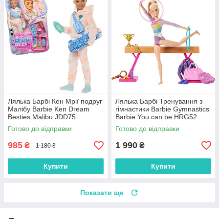
Лялька Барбі Кен Мрії подруг
Лялька Барбі Тренування з
Малібу Barbie Ken Dream
гімнастики Barbie Gymnastics
Besties Malibu JDD75
Barbie You can be HRG52
Готово до відправки
Готово до відправки
985
1 990
₴
₴
1 180 ₴
Купити
Купити
Показати ще