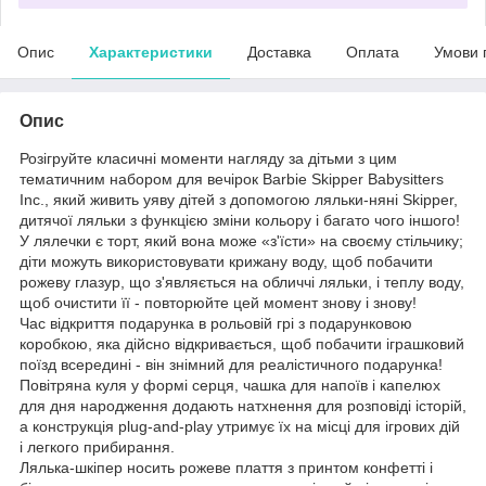
Опис
Характеристики
Доставка
Оплата
Умови 
Опис
Розігруйте класичні моменти нагляду за дітьми з цим
тематичним набором для вечірок Barbie Skipper Babysitters
Inc., який живить уяву дітей з допомогою ляльки-няні Skipper,
дитячої ляльки з функцією зміни кольору і багато чого іншого!
У лялечки є торт, який вона може «з'їсти» на своєму стільчику;
діти можуть використовувати крижану воду, щоб побачити
рожеву глазур, що з'являється на обличчі ляльки, і теплу воду,
щоб очистити її - повторюйте цей момент знову і знову!
Час відкриття подарунка в рольовій грі з подарунковою
коробкою, яка дійсно відкривається, щоб побачити іграшковий
поїзд всередині - він знімний для реалістичного подарунка!
Повітряна куля у формі серця, чашка для напоїв і капелюх
для дня народження додають натхнення для розповіді історій,
а конструкція plug-and-play утримує їх на місці для ігрових дій
і легкого прибирання.
Лялька-шкіпер носить рожеве плаття з принтом конфетті і