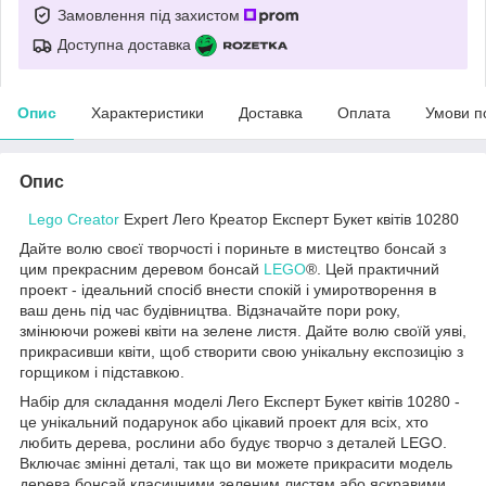
Замовлення під захистом
Доступна доставка
Опис
Характеристики
Доставка
Оплата
Умови п
Опис
Lego Creator
Expert Лего Креатор Експерт Букет квітів 10280
Дайте волю своєї творчості і пориньте в мистецтво бонсай з
цим прекрасним деревом бонсай
LEGO
®. Цей практичний
проект - ідеальний спосіб внести спокій і умиротворення в
ваш день під час будівництва. Відзначайте пори року,
змінюючи рожеві квіти на зелене листя. Дайте волю своїй уяві,
прикрасивши квіти, щоб створити свою унікальну експозицію з
горщиком і підставкою.
Набір для складання моделі Лего Експерт Букет квітів 10280 -
це унікальний подарунок або цікавий проект для всіх, хто
любить дерева, рослини або будує творчо з деталей LEGO.
Включає змінні деталі, так що ви можете прикрасити модель
дерева бонсай класичними зеленим листям або яскравими