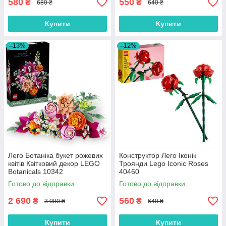
580
550
₴
₴
680 ₴
640 ₴
Купити
Купити
–13%
–12%
Лего Ботаніка букет рожевих
Конструктор Лего Іконік
квітів Квітковий декор LEGO
Троянди Lego Iconic Roses
Botanicals 10342
40460
Готово до відправки
Готово до відправки
2 690
560
₴
₴
3 080 ₴
640 ₴
Купити
Купити