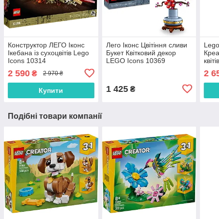
Конструктор ЛЕГО Іконс
Лего Іконс Цвітіння сливи
Lego
Ікебана із сухоцвітів Lego
Букет Квітковий декор
Креа
Icons 10314
LEGO Icons 10369
квіт
2 590
2 6
₴
2 970 ₴
1 425
₴
Купити
Подібні товари компанії