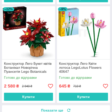
–12%
–9%
Конструктор Лего Букет квітів
Конструктор Лего Квіти
Ботанікал Новорічна
лотоса LegoLotus Flowers
Пуансетія Lego Botanicals
40647
LEGO Icons Poinsettia 10370
Готово до відправки
Готово до відправки
2 580
645
₴
₴
2 940 ₴
710 ₴
Купити
Купити
Показати ще