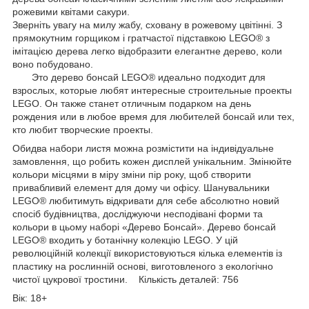
рожевими квітами сакури.
Зверніть увагу на милу жабу, сховану в рожевому цвітінні. З
прямокутним горщиком і гратчастої підставкою LEGO® з
імітацією дерева легко відобразити елегантне дерево, коли
воно побудовано.
Это дерево бонсай LEGO® идеально подходит для
взрослых, которые любят интересные строительные проекты
LEGO. Он также станет отличным подарком на день
рождения или в любое время для любителей бонсай или тех,
кто любит творческие проекты.
Обидва набори листя можна розмістити на індивідуальне
замовлення, що робить кожен дисплей унікальним. Змінюйте
кольори місцями в міру зміни пір року, щоб створити
привабливий елемент для дому чи офісу. Шанувальники
LEGO® любитимуть відкривати для себе абсолютно новий
спосіб будівництва, досліджуючи несподівані форми та
кольори в цьому наборі «Дерево Бонсай». Дерево бонсай
LEGO® входить у ботанічну колекцію LEGO. У цій
революційній колекції використовуються кілька елементів із
пластику на рослинній основі, виготовленого з екологічно
чистої цукрової тростини.
Кількість деталей: 756
Вік: 18+