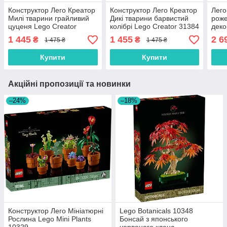
Конструктор Лего Креатор
Конструктор Лего Креатор
Лего
Милі тварини грайливий
Дикі тварини барвистий
роже
цуценя Lego Creator
колібрі Lego Creator 31384
деко
31382
103
1 445
1 455
2 6
₴
₴
1 475 ₴
1 475 ₴
Купити
Купити
Акційні пропозиції та новинки
–24%
–18%
Конструктор Лего Мініатюрні
Lego Botanicals 10348
Рослина Lego Mini Plants
Бонсай з японського