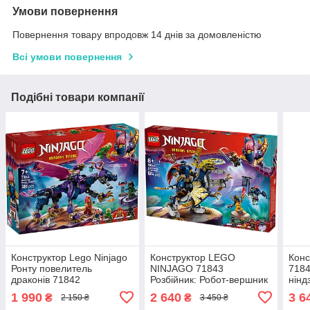
Умови повернення
Повернення товару впродовж 14 днів за домовленістю
Всі умови повернення
Подібні товари компанії
Конструктор Lego Ninjago
Конструктор LEGO
Конс
Ронту повелитель
NINJAGO 71843
718
драконів 71842
Розбійник: Робот-вершник
нінд
на драконі
1 990
2 640
3 6
₴
₴
2 150 ₴
3 450 ₴