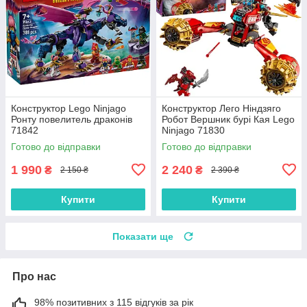
Конструктор Lego Ninjago
Конструктор Лего Ніндзяго
Ронту повелитель драконів
Робот Вершник бурі Кая Lego
71842
Ninjago 71830
Готово до відправки
Готово до відправки
1 990
2 240
₴
₴
2 150 ₴
2 390 ₴
Купити
Купити
Показати ще
Про нас
98% позитивних з 115 відгуків за рік