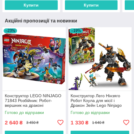
Купити
Купити
Акційні пропозиції та новинки
–23%
–19%
Конструктор LEGO NINJAGO
Конструктор Лего Нінзяго
71843 Розбійник: Робот-
Робот Коула для місії і
вершник на драконі
Дракон Зейн Lego Ninjago
71854
Готово до відправки
Готово до відправки
2 640
1 330
₴
₴
3 450 ₴
1 640 ₴