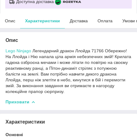
Доступна доставка
Опис
Характеристики
Доставка
Оплата
Умови 
Опис
Lego Ninjago
Легендарний дракон Ллойда 71766 Обережно!
На Ллойда і Нію напала ціла армія небезпечних змій! Крилата
гадюка озброєна мечами і може літати по повітрю на своєму
реактивному ранці, а Пітон-динаміт стріляє з потужною
балісти на землі. Вам потрібно навчити дикого дракона
Ллойда, перш ніж злетіти в небо, кинутися в бій і перемогти
змій. За виконання завдання ви отримаєте в нагороду
колекційне прапор сюрпризу.
Приховати
Характеристики
Основні