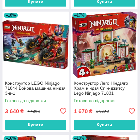
Купити
Купити
–18%
–17%
Конструктор LEGO Ninjago
Конструктор Лего Ніндзяго
71844 Бойова машина ніндзя
Храм ніндзя Спін-джитсу
3-в-1
Lego Ninjago 71831
Готово до відправки
Готово до відправки
3 640
1 670
₴
₴
4 420 ₴
2 020 ₴
Купити
Купити
–16%
–10%