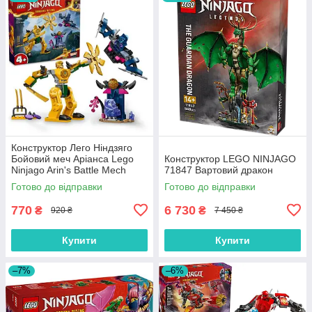
Конструктор Лего Ніндзяго
Бойовий меч Аріанса Lego
Конструктор LEGO NINJAGO
Ninjago Arin's Battle Mech
71847 Вартовий дракон
71804
Готово до відправки
Готово до відправки
770
6 730
₴
₴
920 ₴
7 450 ₴
Купити
Купити
–7%
–6%