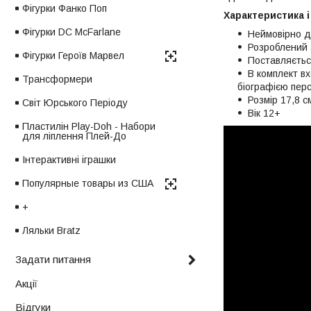
Фігурки Фанко Поп
Характеристика і
Фігурки DC McFarlane
Неймовірно д
Розроблений 
Фігурки Героїв Марвел
Поставляєтьс
В комплект в
Трансформери
біографією пер
Розмір 17,8 с
Світ Юрського Періоду
Вік 12+
Пластилін Play-Doh - Набори
для ліплення Плей-До
Інтерактивні іграшки
Популярные товары из США
+
Ляльки Bratz
Задати питання
Акції
Відгуки