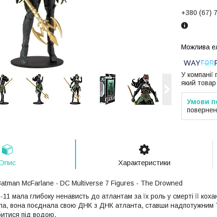
+380 (67) 
У компанії
який товар
повернен
Опис
Характеристики
atman McFarlane - DC Multiverse 7 Figures - The Drowned
-11 мала глибоку ненависть до атлантам за їх роль у смерті її коха
ла, вона поєднала свою ДНК з ДНК атланта, ставши надпотужним 
битися під водою.