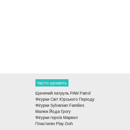
Часто шукають
Щенячий патруль PAW Patrol
Фігурки Світ Юрського Періоду
Фігурки Sylvanian Families
Малюк Йода Грогу
Фігурки героїв Марвел
Пластилін Play-Doh