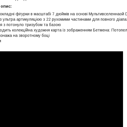
 опис:
окладні фігурки в масштабі 7 дюймів на основі Мультивселеннаой 
з ультра артикуляцією з 22 рухомими частинами для повного діапаз
я з потонуло тризубом та базою
ходить колекційна художня карта із зображенням Бетмена: Потопел
сонажа на зворотному боці
м