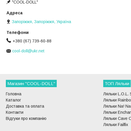
"COOL-DOLL"
Запоріжжя, Запоріжжя, Україна
+380 (67) 739-60-88
cool-doll@ukr.net
Магазин "COOL-DOLL"
ТОП Ляльки
Головна
Ляльки L.O.L. 
Каталог
Ляльки Rainbo
Доставка та оплата
Ляльки Na! Na!
Контакти
Ляльки Enchan
Відгуки про компанію
Ляльки Cave C
Ляльки Failfix