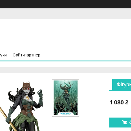
гуки
Сайт-партнер
Фігур
1 080 ₴
К