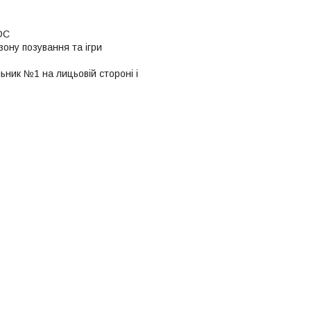
DC
ону позування та ігри
ьник №1 на лицьовій стороні і