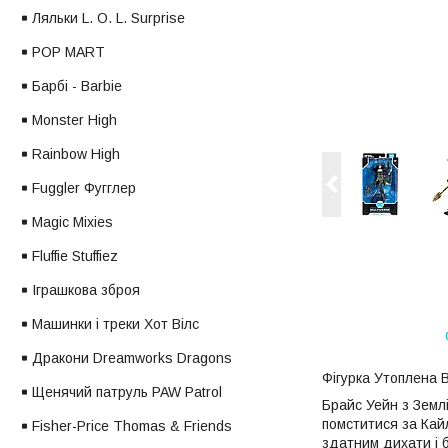
Ляльки L. O. L. Surprise
POP MART
Барбі - Barbie
Monster High
Rainbow High
Fuggler Фугглер
Magic Mixies
Fluffie Stuffiez
Іграшкова зброя
Машинки і треки Хот Вілс
Дракони Dreamworks Dragons
Фігурка Утоплена B
Щенячий патруль PAW Patrol
Брайс Уейн з Землі
помститися за Кай
Fisher-Price Thomas & Friends
здатним дихати і 