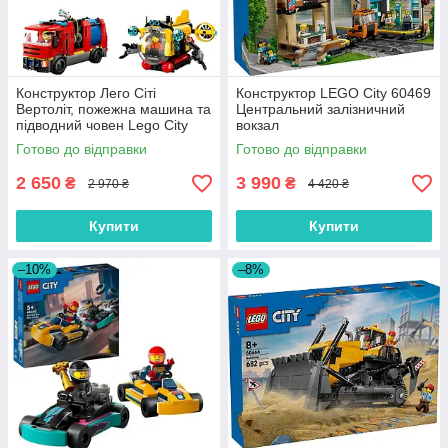
Конструктор Лего Сіті
Конструктор LEGO City 60469
Вертоліт, пожежна машина та
Центральний залізничний
підводний човен Lego City
вокзал
60462
Готово до відправки
Готово до відправки
2 650
3 990
₴
₴
2 970 ₴
4 420 ₴
Купити
Купити
–10%
–8%