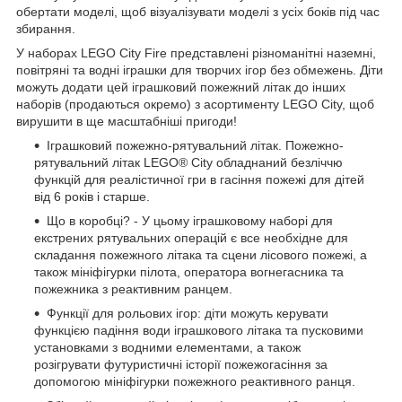
обертати моделі, щоб візуалізувати моделі з усіх боків під час
збирання.
У наборах LEGO City Fire представлені різноманітні наземні,
повітряні та водні іграшки для творчих ігор без обмежень. Діти
можуть додати цей іграшковий пожежний літак до інших
наборів (продаються окремо) з асортименту LEGO City, щоб
вирушити в ще масштабніші пригоди!
Іграшковий пожежно-рятувальний літак. Пожежно-
рятувальний літак LEGO® City обладнаний безліччю
функцій для реалістичної гри в гасіння пожежі для дітей
від 6 років і старше.
Що в коробці? - У цьому іграшковому наборі для
екстрених рятувальних операцій є все необхідне для
складання пожежного літака та сцени лісового пожежі, а
також мініфігурки пілота, оператора вогнегасника та
пожежника з реактивним ранцем.
Функції для рольових ігор: діти можуть керувати
функцією падіння води іграшкового літака та пусковими
установками з водними елементами, а також
розігрувати футуристичні історії пожежогасіння за
допомогою мініфігурки пожежного реактивного ранця.