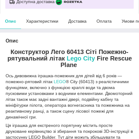
Доступна доставка
Опис
Характеристики
Доставка
Оплата
Умови п
Опис
Конструктор Лего 60413 Сіті Пожежно-
рятувальний літак
Lego City
Fire Rescue
Plane
Ось дивовижна іграшка-пожежник для дітей від 6 років —
пожежно-рятовий літак
LEGO
® City (60413) з реалістичними
функціями, включно з функцією краплі води та двома
пусковими установками з водними елементами. Двомоторний
літак також має задні вантажні двері, подвійну кабіну та
мініфігурки пілота, оператора вогнегасника та пожежника на
реактивному ранці, а також сцену лісової пожежі для
динамічної гри.
Ця іграшка для екстреного порятунку містить просте
друковане керівництво зі збирання та покрокові 3D-інструкції в
застосунку LEGO Builder. Тут діти можуть збільшувати та