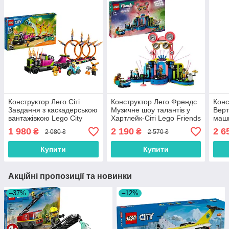
Конструктор Лего Сіті
Конструктор Лего Френдс
Конс
Завдання з каскадерською
Музичне шоу талантів у
Верт
вантажівкою Lego City
Хартлейк-Сіті Lego Friends
маши
60357
42616
чове
1 980
2 190
2 6
₴
₴
2 080 ₴
2 570 ₴
Купити
Купити
Акційні пропозиції та новинки
–37%
–12%