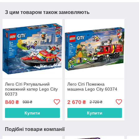
З цим товаром також замовляють
Лего Сіті Рятувальний
Лего Сіті Пожежна
пожежний катер Lego City
машина Lego City 60374
60373
840
2 670
₴
₴
930 ₴
2 720 ₴
Купити
Купити
Подібні товари компанії