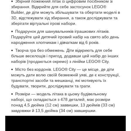
Збірний пожежний літак із цифровим посібником зі
збирання. Відкрийте для себе застосунок LEGO®
Builder, де діти можуть збільшувати та обертати моделі в
3D, відстежувати хід збирання, а також досліджувати та
зберігати віртуальні ігрові набори.
Подарунок для шанувальників іграшкових літаків.
Подаруйте цей дитячий ігровий набір на свято або день
народження хлопчикам і дівчаткам від 6 років.
Творча гра без обмежень. Діти відкриють для себе
більше веселощів і пригод, додавши цей набір до інших
наборів (продаються окремо) з лінійки LEGO® City.
Місто без кордонів. LEGO® City — це місце, де діти
можуть дати волю своїй безмежній уяві, де є конструкції,
транспортні засоби та мешканці, які мотивують їх
будувати, творити, досліджувати та грати.
Розміри — модель літака в цьому будівельному
наборі, що складається з 478 деталей, має розміри
понад 4,5 дюйма (12 см) заввишки, 13 дюймів (33 см)
завдовжки й 13,5 дюйма (34 см) завширшки.