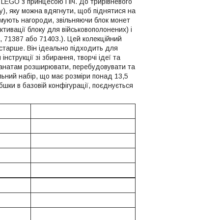
и LEGO з принцесою Піч. До трирівневого
у), яку можна вдягнути, щоб піднятися на
имують нагороди, звільняючи блок монет
ктивації блоку для військовополонених) і
, 71387 або 71403.). Цей колекційний
 старше. Він ідеально підходить для
струкції зі збирання, творчі ідеї та
 фанатам розширювати, перебудовувати та
льний набір, що має розміри понад 13,5
бшки в базовій конфігурації, поєднується