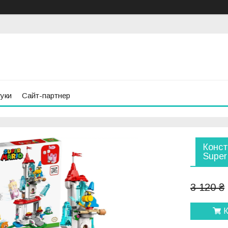
гуки
Сайт-партнер
Конст
Super
3 120 ₴
К