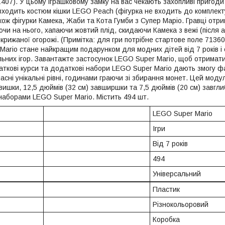
1407). У цьому іграшковому замку на вас чекають захопливі пригод
 входить костюм кішки LEGO Peach (фігурка не входить до комплект
кож фігурки Камека, Жаби та Кота Гумби з Супер Маріо. Гравці отр
аючи на нього, хапаючи жовтий плід, скидаючи Камека з вежі (після а
рижаної огорожі. (Примітка: для гри потрібне стартове поле 71360
 Mario стане найкращим подарунком для модних дітей від 7 років і
ьних ігор. Завантажте застосунок LEGO Super Mario, щоб отримати ін
чаткові курси та додаткові набори LEGO Super Mario дають змогу
асні унікальні рівні, годинами граючи зі збирання монет. Цей моду
вишки, 12,5 дюймів (32 см) завширшки та 7,5 дюймів (20 см) завгли
 наборами LEGO Super Mario. Містить 494 шт.
LEGO Super Mario
Ігри
Від 7 років
494
Універсальний
Пластик
Різнокольоровий
Коробка