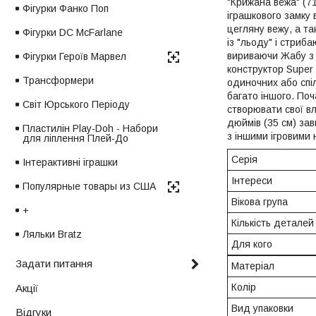
"Крижана вежа" (7
Фігурки Фанко Поп
іграшкового замку
цегляну вежу, а та
Фігурки DC McFarlane
із "льоду" і стриб
вириваючи Жабу з к
Фігурки Героїв Марвел
конструктор Super
Трансформери
одиночних або спіл
багато іншого. По
Світ Юрського Періоду
створювати свої вл
дюймів (35 см) зав
Пластилін Play-Doh - Набори
з іншими ігровими
для ліплення Плей-До
Серія
Інтерактивні іграшки
Інтереси
Популярные товары из США
Вікова група
+
Кількість деталей
Ляльки Bratz
Для кого
Задати питання
Матеріал
Колір
Акції
Вид упаковки
Відгуки