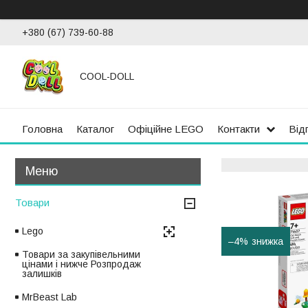
+380 (67) 739-60-88
COOL-DOLL
Головна
Каталог
Офіційне LEGO
Контакти
Від
Товари
Lego
–4%
Товари за закупівельними
цінами і нижче Розпродаж
залишків
MrBeast Lab