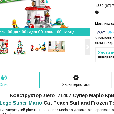
+380 (67) 
0
0
0
0
0
0
0
0
ось
Днів
Годин
Хвилин
Секунд
У компанії
який товар
повернен
Опис
Характеристики
Конструктор Лего 71407 Супер Маріо К
Lego Super Mario
Cat Peach Suit and Frozen 
ати суперкрутий рівень
LEGO
Super Mario за допомогою персикового