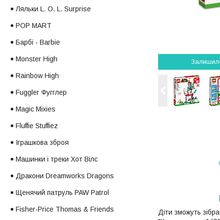
Ляльки L. O. L. Surprise
POP MART
Барбі - Barbie
Monster High
Залишил
Rainbow High
Fuggler Фугглер
Magic Mixies
Fluffie Stuffiez
Іграшкова зброя
Машинки і треки Хот Вілс
Дракони Dreamworks Dragons
Щенячий патруль PAW Patrol
Fisher-Price Thomas & Friends
Діти зможуть зібр