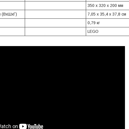
350 х 320 х 200 мм
и (ВхШхГ)
7,05 х 35,4 х 37,8 см
0,79 кг
LEGO