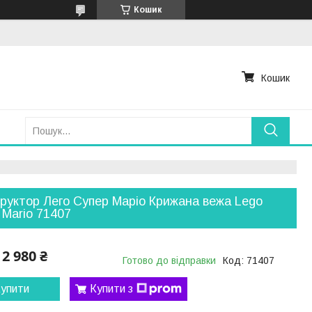
Кошик
Кошик
руктор Лего Супер Маріо Крижана вежа Lego
 Mario 71407
2 980 ₴
Готово до відправки
Код:
71407
упити
Купити з