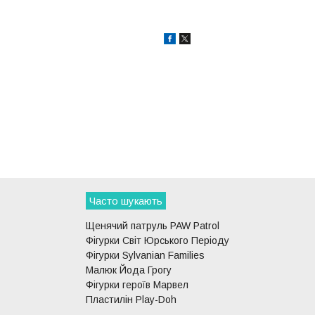
Часто шукають
Щенячий патруль PAW Patrol
Фігурки Світ Юрського Періоду
Фігурки Sylvanian Families
Малюк Йода Грогу
Фігурки героїв Марвел
Пластилін Play-Doh