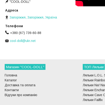
"COOL-DOLL"
Запоріжжя, Запоріжжя, Україна
+380 (67) 739-60-88
cool-doll@ukr.net
Магазин "COOL-DOLL"
ТОП Ляльки
Головна
Ляльки L.O.L. 
Каталог
Ляльки Rainbo
Доставка та оплата
Ляльки Na! Na!
Контакти
Ляльки Enchan
Відгуки про компанію
Ляльки Cave C
Ляльки Failfix