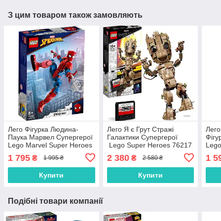
З цим товаром також замовляють
Лего Фігурка Людина-
Лего Я є Грут Стражі
Лего
Паука Марвел Супергерої
Галактики Супергерої
Фігу
Lego Marvel Super Heroes
Lego Super Heroes 76217
Lego
Spider-Man 76226
762
1 795
2 380
1 5
₴
₴
1 995 ₴
2 580 ₴
Купити
Купити
Подібні товари компанії