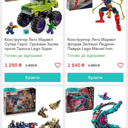
Конструктор Лего Марвел
Конструктор Лего Марвел
Супер Герої: Грузовик Халка
фігурка Залізної Людини-
проти Таноса Lego Super
Павука Lego Marvel Iron
Heroes 76312
Spider-Man 76298
Готово до відправки
Готово до відправки
1 290
1 640
₴
₴
1 490 ₴
1 860 ₴
Купити
Купити
–12%
–12%