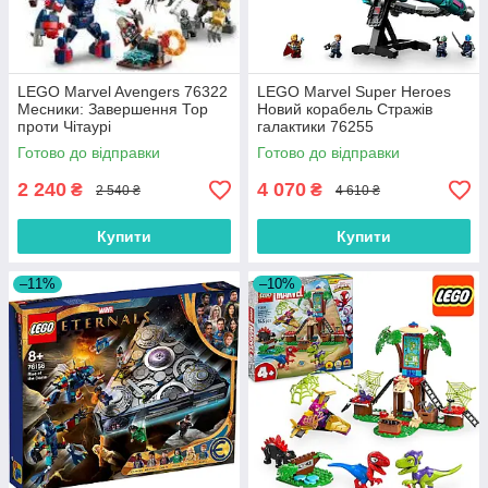
LEGO Marvel Avengers 76322
LEGO Marvel Super Heroes
Месники: Завершення Тор
Новий корабель Стражів
проти Чітаурі
галактики 76255
Готово до відправки
Готово до відправки
2 240
4 070
₴
₴
2 540 ₴
4 610 ₴
Купити
Купити
–11%
–10%