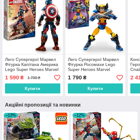
Лего Супергерої Марвел
Лего Супергерої Марвел
Конс
Фігурка Капітана Америка
Фігурка Росомахи Lego
Геро
Lego Super Heroes Marvel
Super Heroes Marvel
Спай
76258
76257
Lego
1 590
1 790
2 4
₴
₴
1 700 ₴
Купити
Купити
Акційні пропозиції та новинки
–13%
–12%