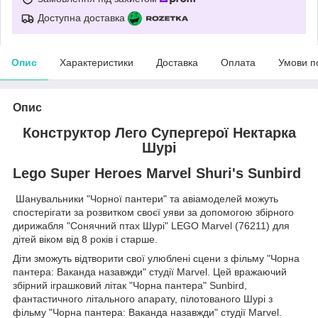
Доступна доставка
Опис
Характеристики
Доставка
Оплата
Умови п
Опис
Конструктор Лего Супергерої Нектарка
Шурі
Lego Super Heroes Marvel Shuri's Sunbird
Шанувальники "Чорної пантери" та авіамоделей можуть
спостерігати за розвитком своєї уяви за допомогою збірного
дирижабля "Сонячний птах Шурі" LEGO Marvel (76211) для
дітей віком від 8 років і старше.
Діти зможуть відтворити свої улюблені сцени з фільму "Чорна
пантера: Ваканда назавжди" студії Marvel. Цей вражаючий
збірний іграшковий літак "Чорна пантера" Sunbird,
фантастичного літального апарату, пілотованого Шурі з
фільму "Чорна пантера: Ваканда назавжди" студії Marvel.