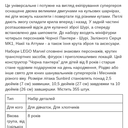
Це універсальне і потужне на вигляд екіпірування супергероя
оснащене двома великими двигунами на кульових шарнірах,
які діти можуть нахиляти і повертати під різними кутами. Петлі
дають змогу складати крила вперед і назад. У задній частині
розташований відсік для кулачної зброї Шурі, а спереду
встановлено два шипомети. До набору входять мініфігурки
чотирьох персонажів Чорної Пантери - Шурі, Залізного Серця
MK1, Накії та Аттуми - а також їхня крута зброя та аксесуари.
Набори LEGO Marvel сповнені знакових персонажів, крутих
транспортних засобів, фігурок і приголомшливих локацій. Цей
конструктор "Чорна пантера" для дітей від 8 років і старше
стане чудовим подарунком на день народження, Різдво або
інше свято для юних шанувальників супергероїв і Месників
різного віку. Розміри літака Sunbird становлять понад 2,5
дюймів (7 см) заввишки, 10,5 дюймів (27 см) завдовжки та 10
дюймів (26 см) завширшки. Містить 355 штук.
Тип
Набір деталей
Для кого
Для дівчаток, Для хлопчиків
Вікова
8 років
група, від
(скількох