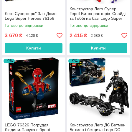
Конструктор Лего Супер
Лего Супергерої Зліт Домо
Герої Битва рапторів: Спайді
Lego Super Heroes 76156
та Гоббі на базі Lego Super
Heroes 11200
Готово до відправки
Готово до відправки
3 670
2 415
₴
₴
4 120 ₴
2 680 ₴
Купити
Купити
–9%
–9%
LEGO 76326 Погруддя
Конструктор Лего ДС Бетмен
Людини-Павука в броні
Бетмен і бетцикл Lego DC