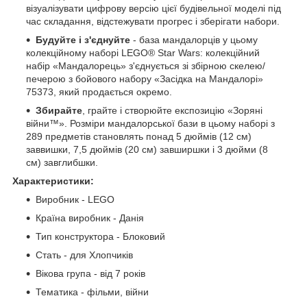
візуалізувати цифрову версію цієї будівельної моделі під
час складання, відстежувати прогрес і зберігати набори.
Будуйте і з'єднуйте
- база мандалорців у цьому
колекційному наборі LEGO® Star Wars: колекційний
набір «Мандалорець» з'єднується зі збірною скелею/
печерою з бойового набору «Засідка на Мандалорі»
75373, який продається окремо.
Збирайте
, грайте і створюйте експозицію «Зоряні
війни™». Розміри мандалорської бази в цьому наборі з
289 предметів становлять понад 5 дюймів (12 см)
заввишки, 7,5 дюймів (20 см) завширшки і 3 дюйми (8
см) завглибшки.
Характеристики:
Виробник - LEGO
Країна виробник - Данія
Тип конструктора - Блоковий
Стать - для Хлопчиків
Вікова група - від 7 років
Тематика - фільми, війни