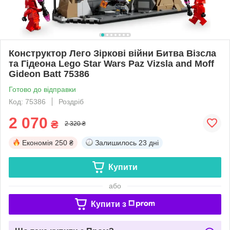
Конструктор Лего Зіркові війни Битва Візсла
та Гідеона Lego Star Wars Paz Vizsla and Moff
Gideon Batt 75386
Готово до відправки
Код: 75386
Роздріб
2 070
₴
2 320 ₴
Економія
250 ₴
Залишилось
23 дні
Купити
або
Купити з