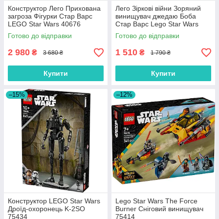
Конструктор Лего Прихована
Лего Зіркові війни Зоряний
загроза Фігурки Стар Варс
винищувач джедаю Боба
LEGO Star Wars 40676
Стар Варс Lego Star Wars
75388
Готово до відправки
Готово до відправки
2 980
1 510
₴
₴
3 680 ₴
1 790 ₴
Купити
Купити
–15%
–12%
Конструктор LEGO Star Wars
Lego Star Wars The Force
Дроїд-охоронець K-2SO
Burner Сніговий винищувач
75434
75414