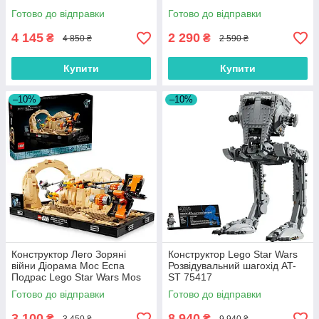
Готово до відправки
Готово до відправки
4 145
2 290
₴
₴
4 850 ₴
2 590 ₴
Купити
Купити
–10%
–10%
Конструктор Лего Зоряні
Конструктор Lego Star Wars
війни Діорама Мос Еспа
Розвідувальний шагохід AT-
Подрас Lego Star Wars Mos
ST 75417
Espa Podrace Diorama 75380
Готово до відправки
Готово до відправки
3 100
8 940
₴
₴
3 450 ₴
9 940 ₴