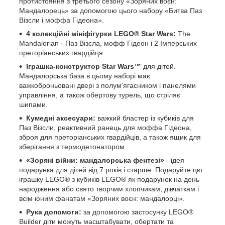
протистояння з третього сезону «Зоряних воєн:
Мандалорець» за допомогою цього набору «Битва Паз
Візсли і моффа Гідеона».
4 колекційні мініфігурки LEGO® Star Wars:
The
Mandalorian - Паз Візсла, мофф Гідеон і 2 Імперських
преторіанських гвардійця.
Іграшка-конструктор Star Wars™
для дітей.
Мандалорська база в цьому наборі має
важкоброньовані двері з полум'ягасником і панелями
управління, а також обертову турель, що стріляє
шипами.
Кумедні аксесуари:
важкий бластер із кубиків для
Паз Візсли, реактивний ранець для моффа Гідеона,
зброя для преторіанських гвардійців, а також ящик для
зберігання з термодетонатором.
«Зоряні війни: мандалорська фентезі»
- ідея
подарунка для дітей від 7 років і старше. Подаруйте цю
іграшку LEGO® з кубиків LEGO® як подарунок на день
народження або свято творчим хлопчикам, дівчаткам і
всім юним фанатам «Зоряних воєн: мандалорці».
Рука допомоги:
за допомогою застосунку LEGO®
Builder діти можуть масштабувати, обертати та