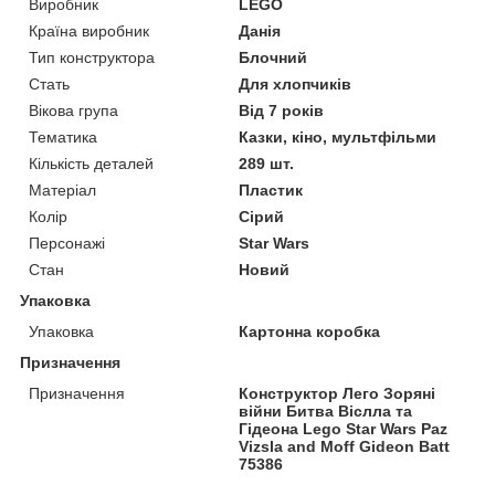
Виробник
LEGO
Країна виробник
Данія
Тип конструктора
Блочний
Стать
Для хлопчиків
Вікова група
Від 7 років
Тематика
Казки, кіно, мультфільми
Кількість деталей
289 шт.
Матеріал
Пластик
Колір
Сірий
Персонажі
Star Wars
Стан
Новий
Упаковка
Упаковка
Картонна коробка
Призначення
Призначення
Конструктор Лего Зоряні
війни Битва Віслла та
Гідеона Lego Star Wars Paz
Vizsla and Moff Gideon Batt
75386