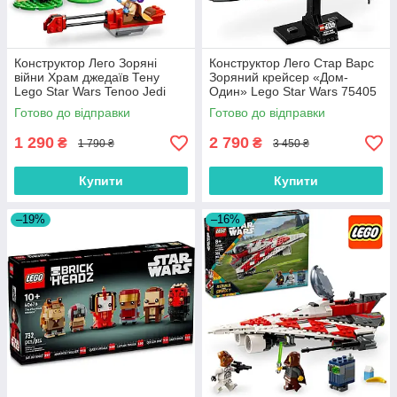
Конструктор Лего Зоряні
Конструктор Лего Стар Варс
війни Храм джедаїв Тену
Зоряний крейсер «Дом-
Lego Star Wars Tenoo Jedi
Один» Lego Star Wars 75405
Temple 75358
Готово до відправки
Готово до відправки
1 290
2 790
₴
₴
1 790 ₴
3 450 ₴
Купити
Купити
–19%
–16%