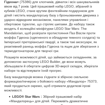
Гідеона»
(75386) для хлопчиків, дівчаток і всіх шанувальників
віком від 7 років. Цей іграшковий набір LEGO, зібраний із
кубиків LEGO, стане крутим фентезійним подарунком для
дітей і містить мандалорську базу з броньованими дверима з
ударно-відкидним механізмом, панелями управління і
обертовою туреллю, що стріляє шипами. До набору також
входять 4 колекційні мініфігурки LEGO Star Wars: The
Mandalorian, щоб розіграти протистояння Паз Візсли проти
моффа Гідеона (одягненого в обладунки темного солдата) та
Імперської преторіанської гвардії, а також такі аксесуари, як
реактивний ранець моффа Гідеона та ящик для зберігання з
термодетонатором для творчої гри.
Розширте можливості дітей, що займаються складанням, за
допомогою застосунку LEGO Builder, де вони можуть
збільшувати й обертати цифрові 3D-версії складок, зберігати
набори та відстежувати їхній прогрес.
Базу мандалорців можна з'єднати зі збірною скельною
формацією/печерою з бойового набору «Мандалор» 75373,
який продається окремо, щоб отримати додаткові ігрові
можливості.
LEGO® Star Wars :
Збірний іграшковий набір
«Мандалорець» для дітей. Переживіть драматичне