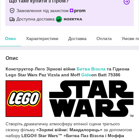
Що таке купити з Пром?
Замовлення під захистом
Доступна доставка
Опис
Характеристики
Доставка
Оплата
Умови п
Опис
Конструктор Лего Зіркові війни
Битва Візсла
та Гідеона
Lego Star Wars Paz Vizsla and Moff
Gide
on Batt 75386
Створіть драматичну атмосферу епічної сцени третього
сезону фільму
«Зоряні війни: Мандалорець»
за допомогою
набору
LEGO® Star Wars™ «Битва Паз Візсла і Моффа