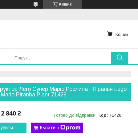
Кошик
Кошик
руктор Лего Супер Маріо Рослина - Піранья Lego
 Mario Piranha Plant 71426
2 840 ₴
Готово до відправки
Код:
71426
упити
Купити з