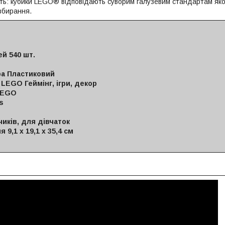
ть: кубики LEGO® відповідають суворим галузевим стандартам якос
збирання.
ей 540 шт.
ра Пластиковий
LEGO Геймінг, ігри, декор
LEGO
s
иків, для дівчаток
 9,1 х 19,1 х 35,4 см