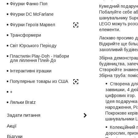
Фігурки Фанко Поп
Кумедний подарун
Побалуйте себе аб
Фігурки DC McFarlane
шанувальнику Super
LEGO можуть розсл
Фігурки Героїв Марвел
елементи.
Трансформери
Ласкаво просимо д
Відкрийте ще більш
Світ Юрського Періоду
захопливий будіве
Пластилін Play-Doh - Набори
Збірна демонстрац
для ліплення Плей-До
будівництва, запе
Створюйте знаменит
Інтерактивні іграшки
Збірна труба: помі
Популярные товары из США
Створена для
заввишки, 4 дюй
+
цифрових ігор.
Ідея подарунка
Ляльки Bratz
народження, Рі
Покрокове керів
Задати питання
шанувальники L
Акції
Колекційний 
дорослих, призн
Відгуки