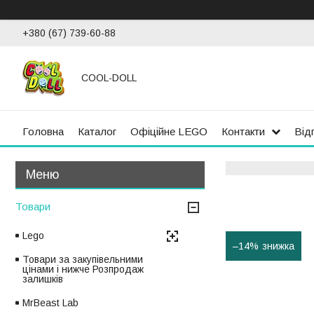
+380 (67) 739-60-88
COOL-DOLL
Головна
Каталог
Офіційне LEGO
Контакти
Від
Товари
Lego
–14%
Товари за закупівельними
цінами і нижче Розпродаж
залишків
MrBeast Lab