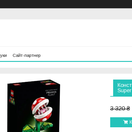
гуки
Сайт-партнер
Конст
Super
3 320 ₴
К