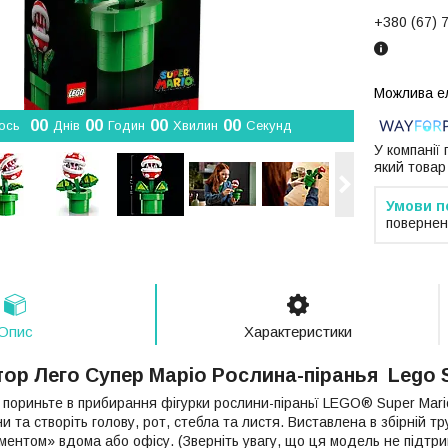
+380 (67) 
0
0
0
0
0
0
0
0
ось
Днів
Годин
Хвилин
Секунд
У компанії
який товар
повернен
Опис
Характеристики
ор Лего Супер Маріо Рослина-піранья Lego S
а пориньте в прибирання фігурки рослини-піраньї LEGO® Super Mar
и та створіть голову, рот, стебла та листя. Виставлена в збірній 
ентом» вдома або офісу. (Зверніть увагу, що ця модель не підтрим