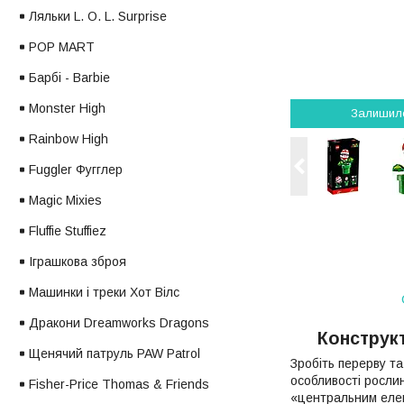
Ляльки L. O. L. Surprise
POP MART
Барбі - Barbie
Monster High
Залишил
Rainbow High
Fuggler Фугглер
Magic Mixies
Fluffie Stuffiez
Іграшкова зброя
Машинки і треки Хот Вілс
Дракони Dreamworks Dragons
Конструкт
Щенячий патруль PAW Patrol
Зробіть перерву т
особливості рослин
Fisher-Price Thomas & Friends
«центральним елем