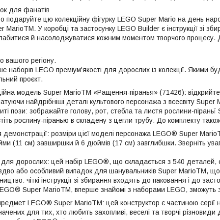
ок для фанатів
о подаруйте цю колекційну фігурку LEGO Super Mario на день на
 MarioTM. У коробці та застосунку LEGO Builder є інструкції зі зби
абитися й насолоджуватися кожним моментом творчого процесу. Д
о вашого регіону.
е наборів LEGO преміум'якості для дорослих із колекції. Якими бу
льний проєкт.
ійна модель Super MarioTM «Ращення-піранья» (71426): відкрийте
чатуючи найдрібніші деталі культового персонажа з всесвіту Super
і пози: зображайте голову, рот, стебла та листя рослини-піраньї 
стіть рослину-піранью в складену з цегли трубу. До комплекту тако
 демонстрації: розміри цієї моделі персонажа LEGO® Super Mario
ми (11 см) завширшки й 6 дюймів (17 см) завглибшки. Зверніть ува
 для дорослих: цей набір LEGO®, що складається з 540 деталей,
здво або особливий випадок для шанувальників Super MarioTM, що 
ництво: чіткі інструкції зі збирання входять до паковання і до заст
EGO® Super MarioTM, вперше знайомі з наборами LEGO, зможуть з
предмет LEGO® Super MarioTM: цей конструктор є частиною серії
ачених для тих, хто любить захопливі, веселі та творчі різновиди 