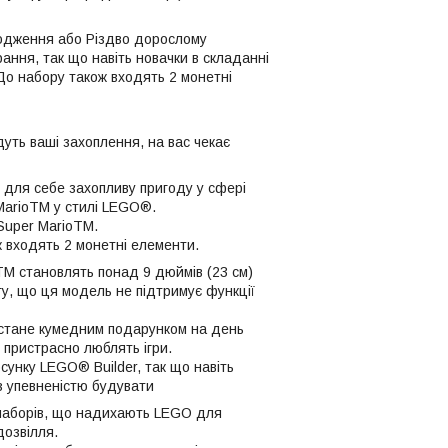
родження або Різдво дорослому
рання, так що навіть новачки в складанні
о набору також входять 2 монетні
дуть ваші захоплення, на вас чекає
 для себе захопливу пригоду у сфері
 MarioTM у стилі LEGO®.
Super MarioTM.
ж входять 2 монетні елементи.
TM становлять понад 9 дюймів (23 см)
гу, що ця модель не підтримує функції
 стане кумедним подарунком на день
пристрасно люблять ігри.
осунку LEGO® Builder, так що навіть
 упевненістю будувати
 наборів, що надихають LEGO для
дозвілля.