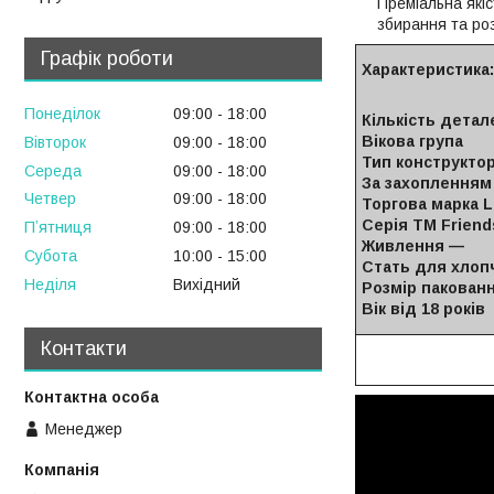
Преміальна якіс
збирання та ро
Графік роботи
Характеристика:
Понеділок
09:00
18:00
Кількість детал
Вікова група
Вівторок
09:00
18:00
Тип конструкто
Середа
09:00
18:00
За захопленням 
Четвер
09:00
18:00
Торгова марка 
Серія ТМ Friend
Пʼятниця
09:00
18:00
Живлення —
Субота
10:00
15:00
Стать для хлопч
Неділя
Вихідний
Розмір паковання
Вік від 18 років
Контакти
Менеджер