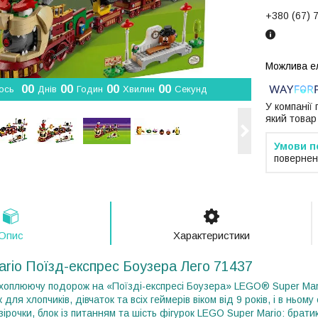
+380 (67) 
0
0
0
0
0
0
0
0
ось
Днів
Годин
Хвилин
Секунд
У компанії
який товар
повернен
Опис
Характеристики
ario Поїзд-експрес Боузера Лего 71437
плюючу подорож на «Поїзді-експресі Боузера» LEGO® Super Mari
ля хлопчиків, дівчаток та всіх геймерів віком від 9 років, і в ньом
рзірочки, блок із питанням та шість фігурок LEGO Super Mario: братик