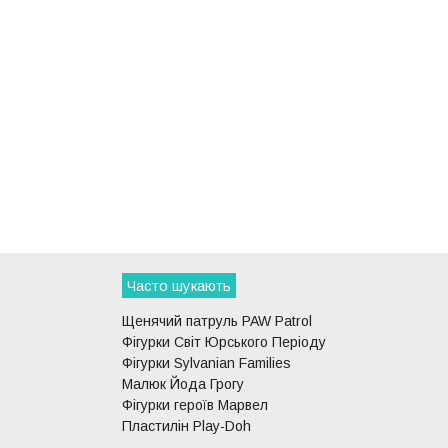
Часто шукають
Щенячий патруль PAW Patrol
Фігурки Світ Юрського Періоду
Фігурки Sylvanian Families
Малюк Йода Грогу
Фігурки героїв Марвел
Пластилін Play-Doh