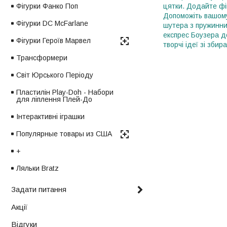
Фігурки Фанко Поп
цятки. Додайте фі
Допоможіть вашому
Фігурки DC McFarlane
шутера з пружинним
експрес Боузера до
Фігурки Героїв Марвел
творчі ідеї зі зби
Трансформери
Світ Юрського Періоду
Пластилін Play-Doh - Набори
для ліплення Плей-До
Інтерактивні іграшки
Популярные товары из США
+
Ляльки Bratz
Задати питання
Акції
Відгуки