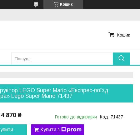
Кошик
Кошик
руктор LEGO Super Mario «Експрес-поїзд
ра» Lego Super Mario 71437
4 870 ₴
Готово до відправки
Код:
71437
упити
Купити з