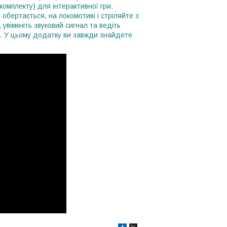
омплекту) для інтерактивної гри.
бертається, на локомотиві і стріляйте з
увімкніть звуковий сигнал та ведіть
rio. У цьому додатку ви завжди знайдете