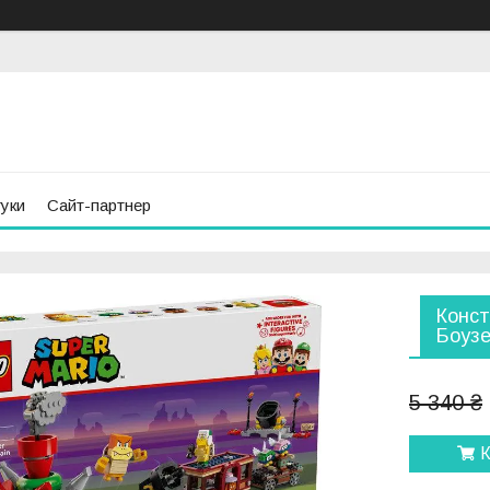
гуки
Сайт-партнер
Конст
Боузе
5 340 ₴
К