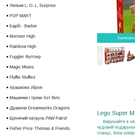
Ляльки L. O. L. Surprise
POP MART
Барбі - Barbie
Monster High
Залишил
Rainbow High
Fuggler Фугглер
Magic Mixies
Fluffie Stuffiez
Іграшкова зброя
Машинки і треки Хот Вілс
Дракони Dreamworks Dragons
Lego Super M
Щенячий патруль PAW Patrol
Вирушайте в захо
чудовий подарунок д
Fisher-Price Thomas & Friends
станції, блок супе