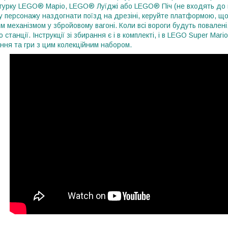
гурку LEGO® Маріо, LEGO® Луїджі або LEGO® Піч (не входять до к
 персонажу наздогнати поїзд на дрезіні, керуйте платформою, що о
 механізмом у збройовому вагоні. Коли всі вороги будуть повалені, 
 станції. Інструкції зі збирання є і в комплекті, і в LEGO Super Ma
рання та гри з цим колекційним набором.