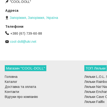
"COOL-DOLL"
Запоріжжя, Запоріжжя, Україна
+380 (67) 739-60-88
cool-doll@ukr.net
Магазин "COOL-DOLL"
ТОП Ляльки
Головна
Ляльки L.O.L. 
Каталог
Ляльки Rainbo
Доставка та оплата
Ляльки Na! Na!
Контакти
Ляльки Enchan
Відгуки про компанію
Ляльки Cave C
Ляльки Failfix