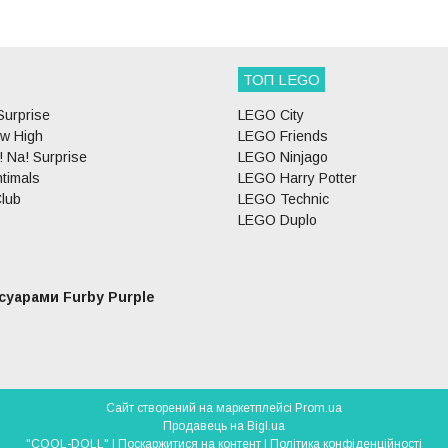
ТОП LEGO
Surprise
LEGO City
w High
LEGO Friends
 Na! Surprise
LEGO Ninjago
timals
LEGO Harry Potter
lub
LEGO Technic
LEGO Duplo
арами Furby Purple
Сайт створений на маркетплейсі
Prom.ua
Продавець на Bigl.ua
"COOL-DOLL" |
Поскаржитися на контент
|
Політика конфіденційності