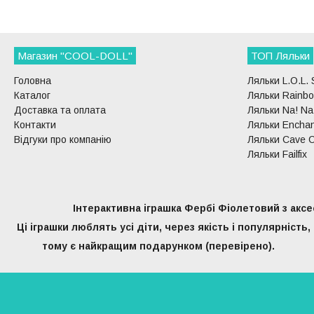
Магазин "COOL-DOLL"
ТОП Ляльки
Головна
Ляльки L.O.L. 
Каталог
Ляльки Rainbo
Доставка та оплата
Ляльки Na! Na!
Контакти
Ляльки Enchan
Відгуки про компанію
Ляльки Cave C
Ляльки Failfix
Інтерактивна іграшка Фербі Фіолетовий з аксесу
Ці іграшки люблять усі діти, через якість і популярність,
тому є найкращим подарунком (перевірено).