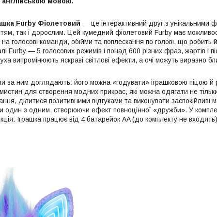
ь англійською мовою.
рашка Furby Фіолетовий
— це інтерактивний друг з унікальними ф
тям, так і дорослим. Цей кумедний фіолетовий Furby має можливості
є на голосові команди, обійми та поплескання по голові, що робить 
лі Furby — 5 голосових режимів і понад 600 різних фраз, жартів і пі
 вуха випромінюють яскраві світлові ефекти, а очі можуть виразно
ли за ним доглядають: його можна «годувати» іграшковою піцою й р
истин для створення модних прикрас, які можна одягати не тільки н
ання, ділитися позитивними відгуками та виконувати заспокійливі м
и один з одним, створюючи ефект повноцінної «дружби». У комплек
укція. Іграшка працює від 4 батарейок AA (до комплекту не входять) 