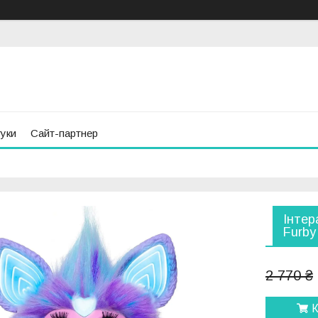
гуки
Сайт-партнер
Інтер
Furby
2 770 ₴
К