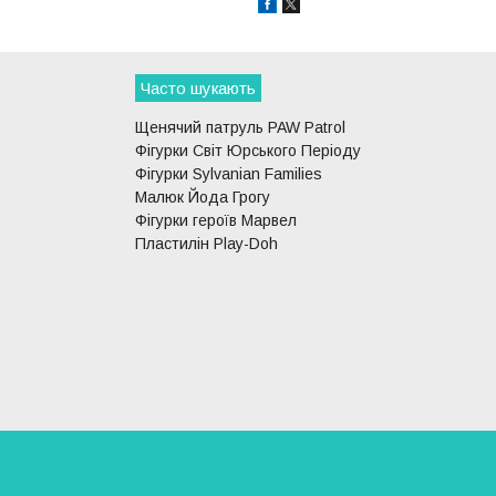
Часто шукають
Щенячий патруль PAW Patrol
Фігурки Світ Юрського Періоду
Фігурки Sylvanian Families
Малюк Йода Грогу
Фігурки героїв Марвел
Пластилін Play-Doh