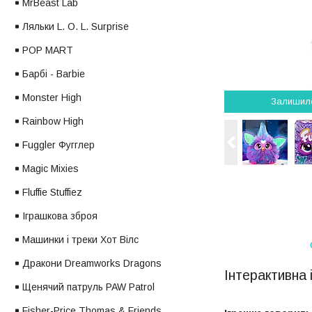
MrBeast Lab
Ляльки L. O. L. Surprise
POP MART
Барбі - Barbie
Monster High
Залишил
Rainbow High
Fuggler Фугглер
Magic Mixies
Fluffie Stuffiez
Іграшкова зброя
Машинки і треки Хот Вілс
Дракони Dreamworks Dragons
Інтерактивна 
Щенячий патруль PAW Patrol
Fisher-Price Thomas & Friends