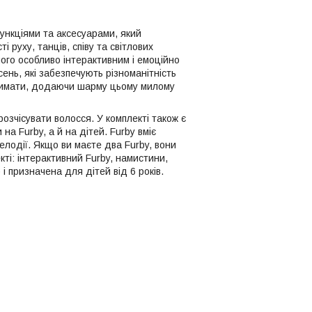
ункціями та аксесуарами, який
 руху, танців, співу та світлових
його особливо інтерактивним і емоційно
сень, які забезпечують різноманітність
 блимати, додаючи шарму цьому милому
озчісувати волосся. У комплекті також є
а Furby, а й на дітей. Furby вміє
елодії. Якщо ви маєте два Furby, вони
ті: інтерактивний Furby, намистини,
і призначена для дітей від 6 років.