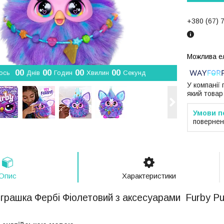
+380 (67) 
0
0
0
0
0
0
0
0
ось
Днів
Годин
Хвилин
Секунд
У компанії
який товар
повернен
Опис
Характеристики
іграшка Фербі Фіолетовий з аксесуарами Furby P