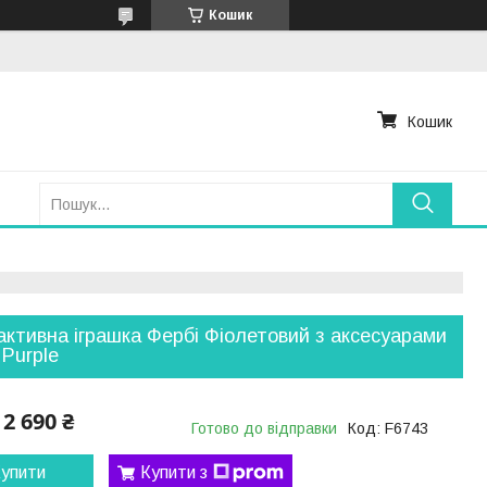
Кошик
Кошик
активна іграшка Фербі Фіолетовий з аксесуарами
 Purple
2 690 ₴
Готово до відправки
Код:
F6743
упити
Купити з