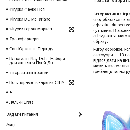
Іграшка говорит
Фігурки Фанко Поп
Інтерактивна іг
Фігурки DC McFarlane
сподобається як ді
ефектів. Він реагу
Фігурки Героїв Марвел
чутливим. В арсена
спілкування. Його
Трансформери
образу.
Світ Юрського Періоду
Furby обожнює, ко
аксесуари — 13 нам
Пластилін Play-Doh - Набори
відповідати на пит
для ліплення Плей-До
можуть взаємодіят
гребінець та інстр
Інтерактивні іграшки
Популярные товары из США
+
Ляльки Bratz
Задати питання
Акції