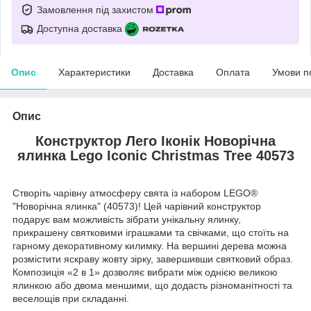
Замовлення під захистом
Доступна доставка
Опис
Характеристики
Доставка
Оплата
Умови п
Опис
Конструктор Лего Іконік Новорічна
ялинка Lego Iconic Christmas Tree 40573
Створіть чарівну атмосферу свята із набором LEGO®
"Новорічна ялинка" (40573)! Цей чарівний конструктор
подарує вам можливість зібрати унікальну ялинку,
прикрашену святковими іграшками та свічками, що стоїть на
гарному декоративному килимку. На вершині дерева можна
розмістити яскраву жовту зірку, завершивши святковий образ.
Композиція «2 в 1» дозволяє вибрати між однією великою
ялинкою або двома меншими, що додасть різноманітності та
веселощів при складанні.