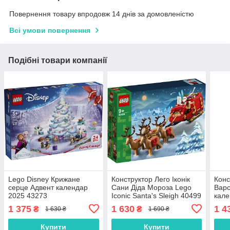
Повернення товару впродовж 14 днів за домовленістю
Всі умови повернення
Подібні товари компанії
Lego Disney Крижане
Конструктор Лего Іконік
Конс
серце Адвент календар
Сани Діда Мороза Lego
Варс
2025 43273
Iconic Santa's Sleigh 40499
кале
Lego
1 375
1 630
1 4
₴
₴
1 630 ₴
1 690 ₴
Купити
Купити