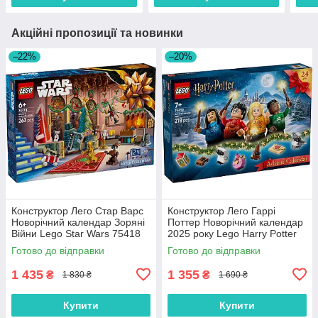
Акційні пропозиції та новинки
–22%
–20%
Конструктор Лего Стар Варс
Конструктор Лего Гаррі
Новорічний календар Зоряні
Поттер Новорічний календар
Війни Lego Star Wars 75418
2025 року Lego Harry Potter
76456
Готово до відправки
Готово до відправки
1 435
1 355
₴
₴
1 830 ₴
1 690 ₴
Купити
Купити