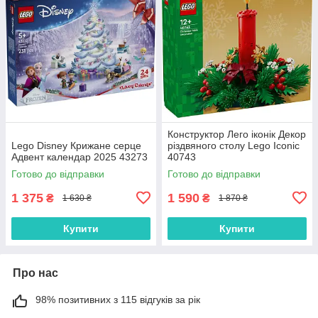
Конструктор Лего іконік Декор
Lego Disney Крижане серце
різдвяного столу Lego Iconic
Адвент календар 2025 43273
40743
Готово до відправки
Готово до відправки
1 375
1 590
₴
₴
1 630 ₴
1 870 ₴
Купити
Купити
Про нас
98% позитивних з 115 відгуків за рік