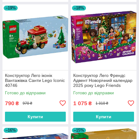
–19%
–18%
Конструктор Лего іконік
Конструктор Лего Френдс
Вантажівка Санти Lego Iconic
Адвент Новорічний календар
40746
2025 року Lego Friends
42668
Готово до відправки
Готово до відправки
790
1 075
₴
₴
970 ₴
1 310 ₴
Купити
Купити
–16%
–15%