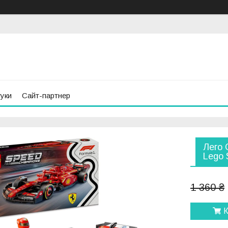
гуки
Сайт-партнер
Лего 
Lego 
1 360 ₴
К