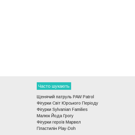
Часто шукають
Щенячий патруль PAW Patrol
Фігурки Світ Юрського Періоду
Фігурки Sylvanian Families
Малюк Йода Грогу
Фігурки героїв Марвел
Пластилін Play-Doh