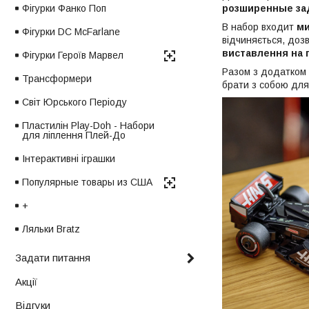
Фігурки Фанко Поп
розширенные зад
В набор входит
ми
Фігурки DC McFarlane
відчиняється, доз
виставлення на 
Фігурки Героїв Марвел
Разом з додатком
Трансформери
брати з собою для
Світ Юрського Періоду
Пластилін Play-Doh - Набори
для ліплення Плей-До
Інтерактивні іграшки
Популярные товары из США
+
Ляльки Bratz
Задати питання
Акції
Відгуки