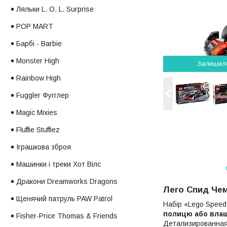
Ляльки L. O. L. Surprise
POP MART
Барбі - Barbie
Monster High
Залишил
Rainbow High
Fuggler Фугглер
Magic Mixies
Fluffie Stuffiez
Іграшкова зброя
Машинки і треки Хот Вілс
Дракони Dreamworks Dragons
Лего Спид Чем
Щенячий патруль PAW Patrol
Набір «Lego Spee
полицю або вла
Fisher-Price Thomas & Friends
Детализированная