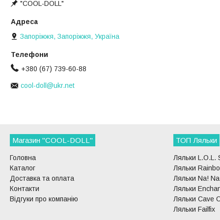
"COOL-DOLL"
Запоріжжя, Запоріжжя, Україна
+380 (67) 739-60-88
cool-doll@ukr.net
Магазин "COOL-DOLL"
ТОП Ляльки
Головна
Ляльки L.O.L. 
Каталог
Ляльки Rainbo
Доставка та оплата
Ляльки Na! Na!
Контакти
Ляльки Enchan
Відгуки про компанію
Ляльки Cave C
Ляльки Failfix