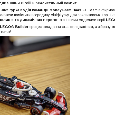
ние шини Pirelli
и
реалистичный кокпит
.
нифігурка водія команди MoneyGram Haas F1 Team
в фирмово
воляючи помістити всередину мініфігурку для захоплюючих ігор. На
полицю та динамічних перегонів
з іншими моделями серії
LEGO
LEGO® Builder
процес складання стає ще цікавішим, а зібрану 
 гонок!