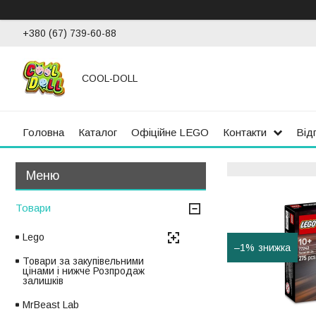
+380 (67) 739-60-88
COOL-DOLL
Головна
Каталог
Офіційне LEGO
Контакти
Від
Товари
Lego
–1%
Товари за закупівельними
цінами і нижче Розпродаж
залишків
MrBeast Lab