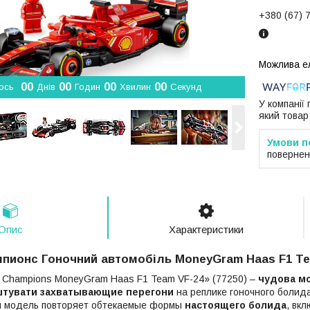
+380 (67) 
0
0
0
0
0
0
0
0
ось
Днів
Годин
Хвилин
Секунд
У компанії
який товар
повернен
Опис
Характеристики
пионс Гоночний автомобіль MoneyGram Haas F1 Tea
d Champions MoneyGram Haas F1 Team VF-24» (77250) –
чудова мо
штувати захватывающие перегони
на реплике гоночного болид
 модель повторяет обтекаемые формы
настоящего болида
, вк