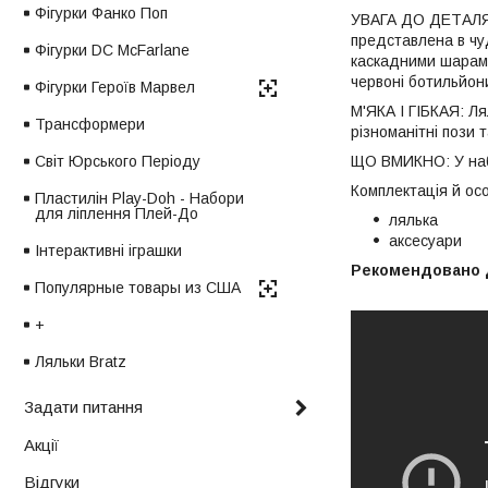
Фігурки Фанко Поп
УВАГА ДО ДЕТАЛЯМ:
представлена в чу
Фігурки DC McFarlane
каскадними шарами 
червоні ботильйони
Фігурки Героїв Марвел
М'ЯКА І ГІБКАЯ: Ля
Трансформери
різноманітні пози т
Світ Юрського Періоду
ЩО ВМИКНО: У набо
Комплектація й осо
Пластилін Play-Doh - Набори
для ліплення Плей-До
лялька
аксесуари
Інтерактивні іграшки
Рекомендовано д
Популярные товары из США
+
Ляльки Bratz
Задати питання
Акції
Відгуки