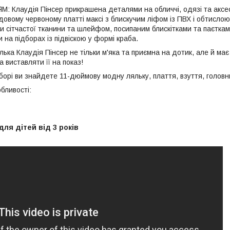
 Клаудія Пінсер прикрашена деталями на обличчі, одязі та аксес
довому червоному платті максі з блискучим ліфом із ПВХ і обтисл
сітчастої тканини та шлейфом, посипаним блискітками та паєтками.
 на підборах із підвіскою у формі краба.
лька Клаудія Пінсер не тільки м'яка та приємна на дотик, але й має
а виставляти її на показ!
рі ви знайдете 11-дюймову модну ляльку, плаття, взуття, головни
бливості:
ля дітей від 3 років