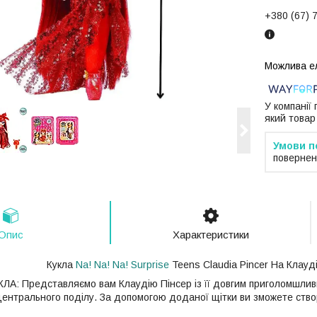
+380 (67) 
У компанії
який товар
повернен
Опис
Характеристики
Кукла
Na! Na! Na! Surprise
Teens Claudia Pincer На Клауд
: Представляємо вам Клаудію Пінсер із її довгим приголомшливи
центрального поділу. За допомогою доданої щітки ви зможете створ