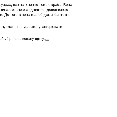
уарах, все натхненно темою краба. Вона
ою плісированою спідницею, доповненою
 До того ж вона має обідок із бантом і
 гнучкість, що дає змогу створювати
й убір і формовану щітку.