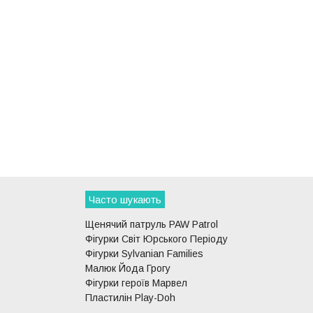
Часто шукають
Щенячий патруль PAW Patrol
Фігурки Світ Юрського Періоду
Фігурки Sylvanian Families
Малюк Йода Грогу
Фігурки героїв Марвел
Пластилін Play-Doh