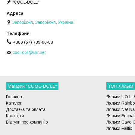
"COOL-DOLL"
Запоріжжя, Запоріжжя, Україна
+380 (67) 739-60-88
cool-doll@ukr.net
Магазин "COOL-DOLL"
ТОП Ляльки
Головна
Ляльки L.O.L. 
Каталог
Ляльки Rainbo
Доставка та оплата
Ляльки Na! Na!
Контакти
Ляльки Enchan
Відгуки про компанію
Ляльки Cave C
Ляльки Failfix