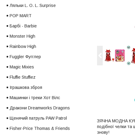
Ляльки L. O. L. Surprise
POP MART
Барбі - Barbie
Monster High
Rainbow High
Fuggler Фугглер
Magic Mixies
Fluffie Stuffiez
Іграшкова зброя
Машинки і треки Хот Вілс
Дракони Dreamworks Dragons
Щенячий патруль PAW Patrol
ЗЯЧНА МОДНА КУКЛА
подібної челки та 
Fisher-Price Thomas & Friends
знову!