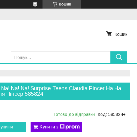
Кошик
Кошик
 Na! Na! Na! Surprise Teens Claudia Pincer На На
ія Пінсер 585824
Готово до відправки
Код:
585824+
упити
Купити з