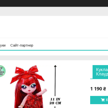
гуки
Сайт-партнер
Кукла
Клауд
1 190 ₴
К