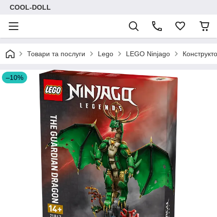
COOL-DOLL
Товари та послуги
Lego
LEGO Ninjago
Конструкт
–10%