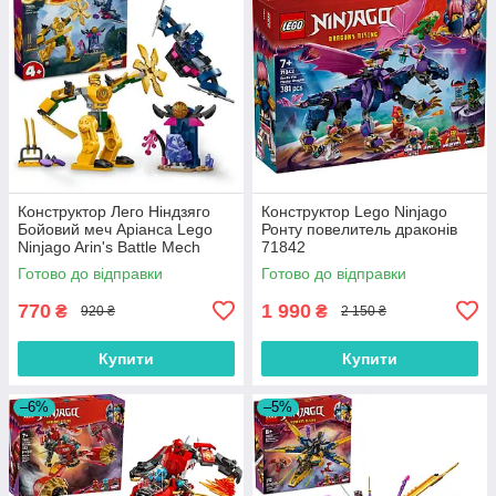
Конструктор Лего Ніндзяго
Конструктор Lego Ninjago
Бойовий меч Аріанса Lego
Ронту повелитель драконів
Ninjago Arin's Battle Mech
71842
71804
Готово до відправки
Готово до відправки
770
1 990
₴
₴
920 ₴
2 150 ₴
Купити
Купити
–6%
–5%