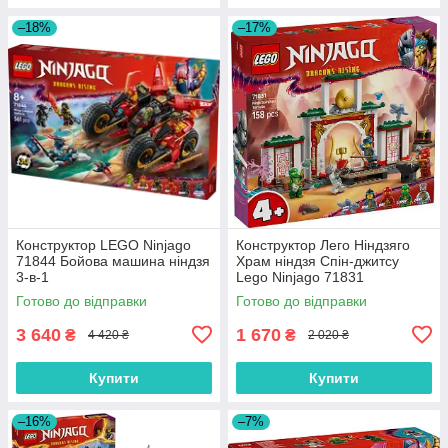
–18%
–17%
Конструктор LEGO Ninjago
Конструктор Лего Ніндзяго
71844 Бойова машина ніндзя
Храм ніндзя Спін-джитсу
3-в-1
Lego Ninjago 71831
Готово до відправки
Готово до відправки
3 640
1 670
₴
₴
4 420 ₴
2 020 ₴
Купити
Купити
–16%
–7%