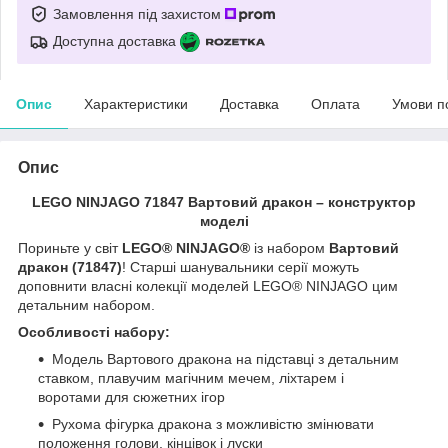
Замовлення під захистом
Доступна доставка
Опис
Характеристики
Доставка
Оплата
Умови п
Опис
LEGO NINJAGO 71847 Вартовий дракон – конструктор
моделі
Пориньте у світ
LEGO® NINJAGO®
із набором
Вартовий
дракон (71847)
! Старші шанувальники серії можуть
доповнити власні колекції моделей LEGO® NINJAGO цим
детальним набором.
Особливості набору:
Модель Вартового дракона на підставці з детальним
ставком, плавучим магічним мечем, ліхтарем і
воротами для сюжетних ігор
Рухома фігурка дракона з можливістю змінювати
положення голови, кінцівок і луски