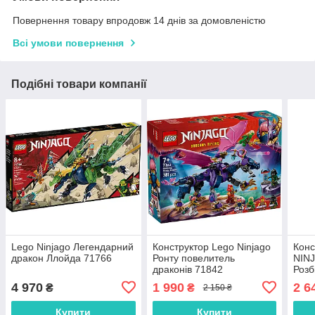
Повернення товару впродовж 14 днів за домовленістю
Всі умови повернення
Подібні товари компанії
Lego Ninjago Легендарний
Конструктор Lego Ninjago
Конс
дракон Ллойда 71766
Ронту повелитель
NIN
драконів 71842
Розб
на д
4 970
1 990
2 6
₴
₴
2 150 ₴
Купити
Купити