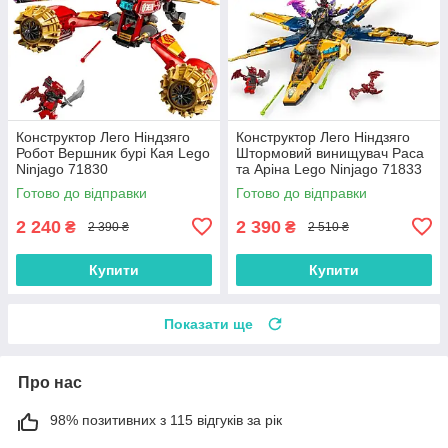
Конструктор Лего Ніндзяго
Конструктор Лего Ніндзяго
Робот Вершник бурі Кая Lego
Штормовий винищувач Раса
Ninjago 71830
та Аріна Lego Ninjago 71833
Готово до відправки
Готово до відправки
2 240
2 390
₴
₴
2 390 ₴
2 510 ₴
Купити
Купити
Показати ще
Про нас
98% позитивних з 115 відгуків за рік