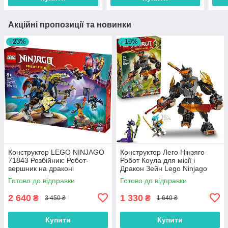
Акційні пропозиції та новинки
–23%
–19%
Конструктор LEGO NINJAGO
Конструктор Лего Нінзяго
71843 Розбійник: Робот-
Робот Коула для місії і
вершник на драконі
Дракон Зейн Lego Ninjago
71854
Готово до відправки
Готово до відправки
2 640
1 330
₴
₴
3 450 ₴
1 640 ₴
Купити
Купити