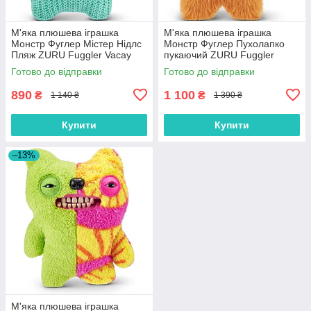
М'яка плюшева іграшка
М'яка плюшева іграшка
Монстр Фуглер Містер Нідлс
Монстр Фуглер Пухолапко
Пляж ZURU Fuggler Vacay
пукаючий ZURU Fuggler
Vibes 15714D
Underoo Mcgoo 15728E
Готово до відправки
Готово до відправки
890
1 100
₴
₴
1 140 ₴
1 390 ₴
Купити
Купити
–13%
М'яка плюшева іграшка