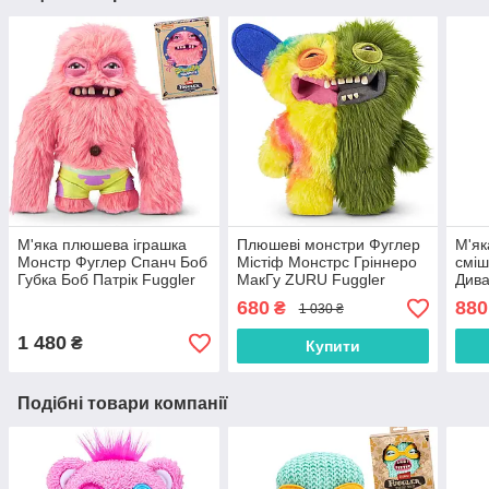
М'яка плюшева іграшка
Плюшеві монстри Фуглер
М'як
Монстр Фуглер Спанч Боб
Містіф Монстрс Гріннеро
сміш
Губка Боб Патрік Fuggler
МакГу ZURU Fuggler
Дива
SpongeBob 15701B
Monster McGoo
Mons
680
880
₴
1 030 ₴
Green15726K
1 480
₴
Купити
Подібні товари компанії