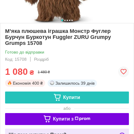
М’яка плюшева іграшка Монстр Фуглер
Бурчун Буркотун Fuggler ZURU Grumpy
Grumps 15708
Готово до відправки
Код: 15708
Роздріб
1 080
₴
1 480 ₴
Економія
400 ₴
Залишилось
39 днів
Купити
або
Купити з