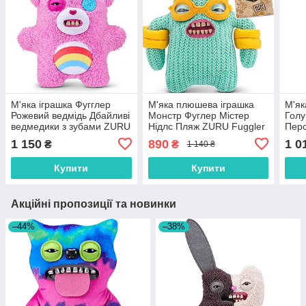
М'яка іграшка Фугглер
М'яка плюшева іграшка
М'як
Рожевий ведмідь Дбайливі
Монстр Фуглер Містер
Гол
ведмедики з зубами ZURU
Нідлс Пляж ZURU Fuggler
Перс
Fuggler Cheer Bear
Vacay Vibes 15714D
Lord
1 150
890
1 0
₴
₴
1 140 ₴
15755A
157
Купити
Купити
Акційні пропозиції та новинки
–44%
–38%