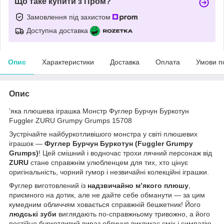
Що таке купити з Пром?
Замовлення під захистом
Доступна доставка
Опис
Характеристики
Доставка
Оплата
Умови п
Опис
’яка плюшева іграшка Монстр Фуглер Бурчун Буркотун
Fuggler ZURU Grumpy Grumps 15708
Зустрічайте найбуркотливішого монстра у світі плюшевих
іграшок —
Фуглер Бурчун Буркотун (Fuggler Grumpy
Grumps)
! Цей смішний і водночас трохи лячний персонаж від
ZURU
стане справжнім улюбленцем для тих, хто цінує
оригінальність, чорний гумор і незвичайні колекційні іграшки.
Фуглер виготовлений із
надзвичайно м’якого плюшу
,
приємного на дотик, але не дайте себе обманути — за цим
кумедним обличчям ховається справжній бешкетник! Його
людські зуби
виглядають по-справжньому тривожно, а його
постійно буркотливий вираз обличчя викликає сміх і симпатію.