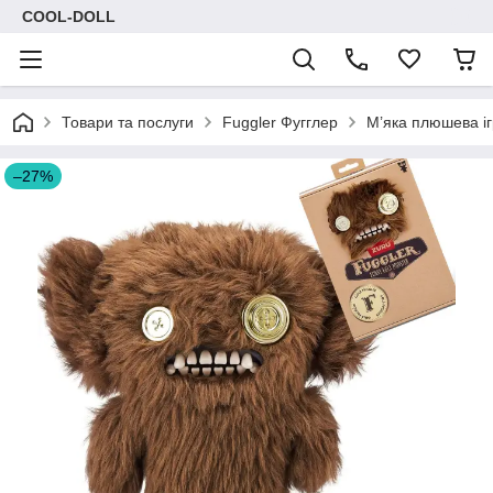
COOL-DOLL
Товари та послуги
Fuggler Фугглер
М’яка плюшева і
–27%