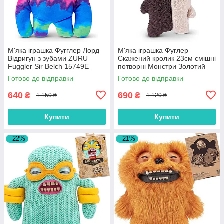
М'яка іграшка Фугглер Лорд
М'яка іграшка Фуглер
Відригун з зубами ZURU
Скажений кролик 23см смішні
Fuggler Sir Belch 15749Е
потворні Монстри Золотий
Зуб ZURU Fuggler Monster
Готово до відправки
Готово до відправки
15726G
640
690
₴
₴
1 150 ₴
1 120 ₴
Купити
Купити
–22%
–21%