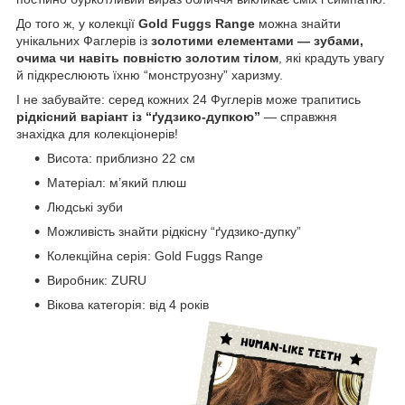
До того ж, у колекції
Gold Fuggs Range
можна знайти
унікальних Фаглерів із
золотими елементами — зубами,
очима чи навіть повністю золотим тілом
, які крадуть увагу
й підкреслюють їхню “монструозну” харизму.
І не забувайте: серед кожних 24 Фуглерів може трапитись
рідкісний варіант із “ґудзико-дупкою”
— справжня
знахідка для колекціонерів!
Висота: приблизно 22 см
Матеріал: м’який плюш
Людські зуби
Можливість знайти рідкісну “ґудзико-дупку”
Колекційна серія: Gold Fuggs Range
Виробник: ZURU
Вікова категорія: від 4 років