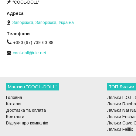
"COOL-DOLL"
Запоріжжя, Запоріжжя, Україна
+380 (67) 739-60-88
cool-doll@ukr.net
Магазин "COOL-DOLL"
ТОП Ляльки
Головна
Ляльки L.O.L. 
Каталог
Ляльки Rainbo
Доставка та оплата
Ляльки Na! Na!
Контакти
Ляльки Enchan
Відгуки про компанію
Ляльки Cave C
Ляльки Failfix