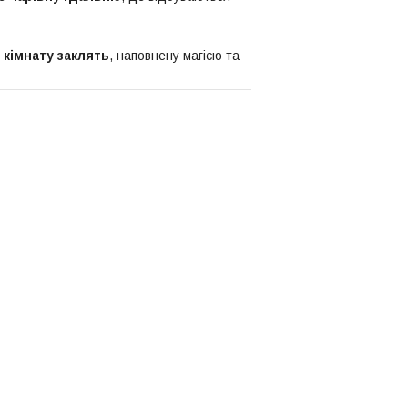
 кімнату заклять
, наповнену магією та