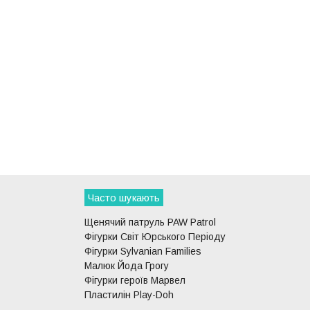
Часто шукають
Щенячий патруль PAW Patrol
Фігурки Світ Юрського Періоду
Фігурки Sylvanian Families
Малюк Йода Грогу
Фігурки героїв Марвел
Пластилін Play-Doh