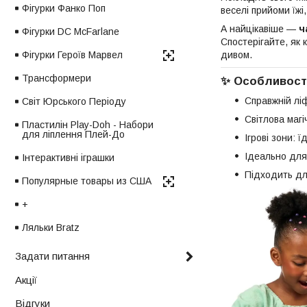
Фігурки Фанко Поп
веселі прийоми їжі
А найцікавіше —
ч
Фігурки DC McFarlane
Спостерігайте, як 
дивом.
Фігурки Героїв Марвел
Трансформери
✨
Особливості
Справжній ліф
Світ Юрського Періоду
Світлова маг
Пластилін Play-Doh - Набори
для ліплення Плей-До
Ігрові зони: 
Ідеально для
Інтерактивні іграшки
Підходить для
Популярные товары из США
+
Ляльки Bratz
Задати питання
Акції
Відгуки