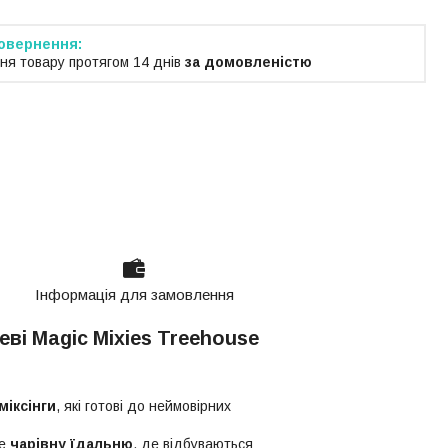
ня товару протягом 14 днів
за домовленістю
Інформація для замовлення
еві Magic Mixies Treehouse
міксінги
, які готові до неймовірних
те
чарівну їдальню
, де відбуваються