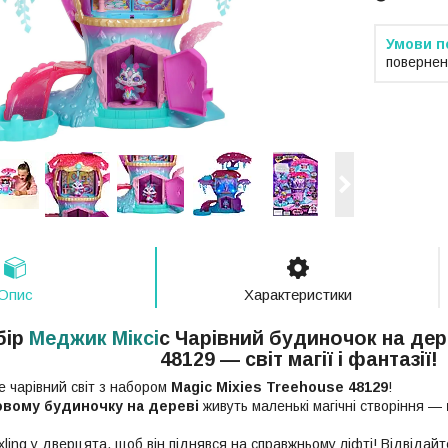
повернен
Опис
Характеристики
бір
Меджик Міксі
с Чарівний будиночок на дер
48129
— світ магії і фантазії!
е чарівний світ з набором
Magic Mixies Treehouse 48129
!
овому будиночку на дереві
живуть маленькі магічні створіння —
xling у дверцята, щоб він піднявся на справжньому ліфті! Відвідай