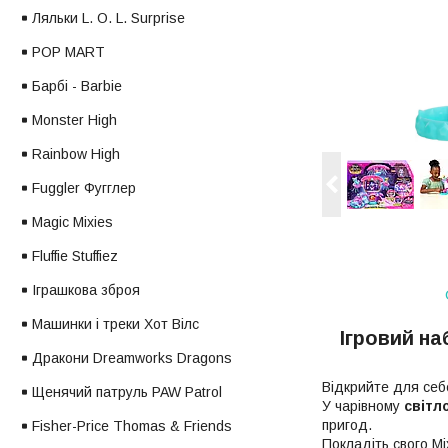
Ляльки L. O. L. Surprise
POP MART
Барбі - Barbie
Monster High
Rainbow High
Fuggler Фугглер
Magic Mixies
Fluffie Stuffiez
Іграшкова зброя
Машинки і треки Хот Вілс
Ігровий на
Дракони Dreamworks Dragons
Відкрийте для себ
Щенячий патруль PAW Patrol
У чарівному
світл
пригод.
Fisher-Price Thomas & Friends
Покладіть свого Mi