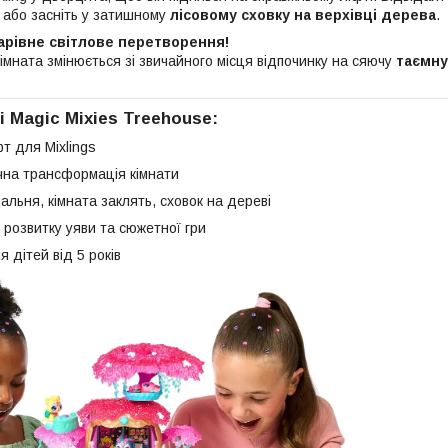
, або засніть у затишному
лісовому сховку на верхівці дерева
.
арівне світлове перетворення!
кімната змінюється зі звичайного місця відпочинку на сяючу
таємну
 Magic Mixies Treehouse:
т для Mixlings
ічна трансформація кімнати
їдальня, кімната заклять, сховок на дереві
 розвитку уяви та сюжетної гри
 дітей від 5 років