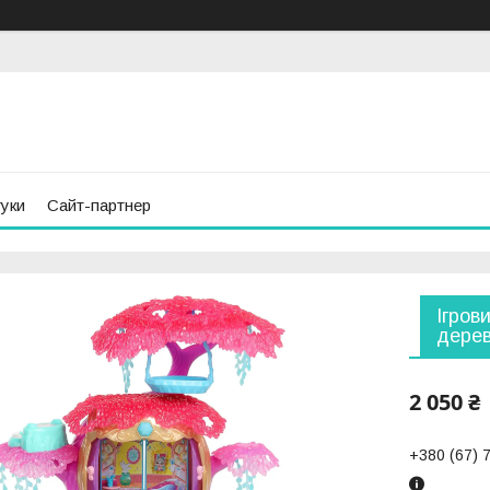
гуки
Сайт-партнер
Ігров
дерев
2 050 ₴
+380 (67) 