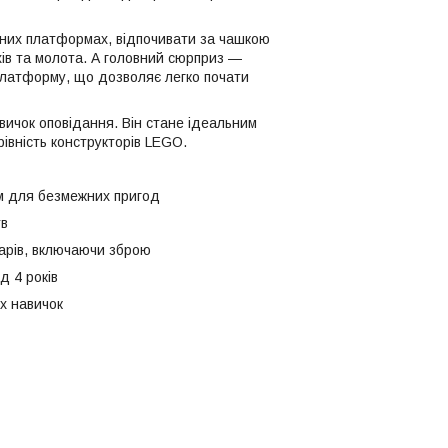
отних платформах, відпочивати за чашкою
хів та молота. А головний сюрприз —
платформу, що дозволяє легко почати
авичок оповідання. Він стане ідеальним
івність конструкторів LEGO.
ом для безмежних пригод
тв
арів, включаючи зброю
д 4 років
х навичок