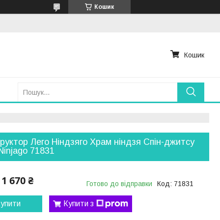
Кошик
Кошик
руктор Лего Ніндзяго Храм ніндзя Спін-джитсу
Ninjago 71831
1 670 ₴
Готово до відправки
Код:
71831
упити
Купити з