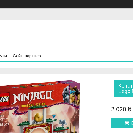
гуки
Сайт-партнер
Конст
Lego 
2 020 ₴
К