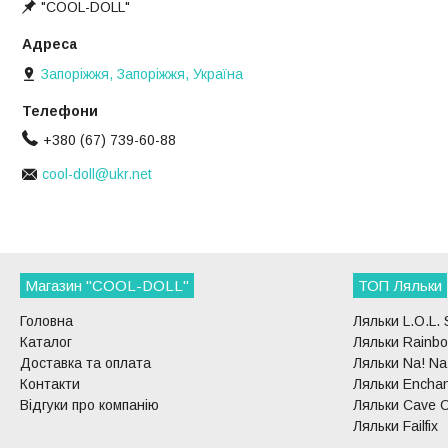
"COOL-DOLL"
Запоріжжя, Запоріжжя, Україна
+380 (67) 739-60-88
cool-doll@ukr.net
Магазин "COOL-DOLL"
ТОП Ляльки
Головна
Ляльки L.O.L. 
Каталог
Ляльки Rainbo
Доставка та оплата
Ляльки Na! Na!
Контакти
Ляльки Enchan
Відгуки про компанію
Ляльки Cave C
Ляльки Failfix