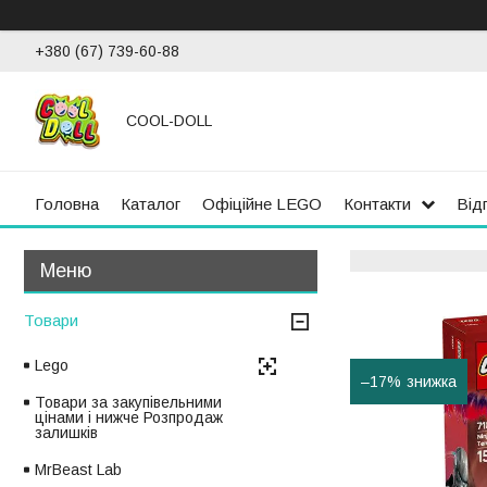
+380 (67) 739-60-88
COOL-DOLL
Головна
Каталог
Офіційне LEGO
Контакти
Від
Товари
Lego
–17%
Товари за закупівельними
цінами і нижче Розпродаж
залишків
MrBeast Lab