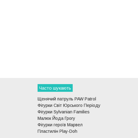
Часто шукають
Щенячий патруль PAW Patrol
Фігурки Світ Юрського Періоду
Фігурки Sylvanian Families
Малюк Йода Грогу
Фігурки героїв Марвел
Пластилін Play-Doh