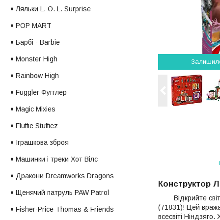
Ляльки L. O. L. Surprise
POP MART
Барбі - Barbie
Monster High
Залишил
Rainbow High
Fuggler Фугглер
Magic Mixies
Fluffie Stuffiez
Іграшкова зброя
Машинки і треки Хот Вілс
Дракони Dreamworks Dragons
Конструктор Л
Щенячий патруль PAW Patrol
Відкрийте світ л
(71831)! Цей вража
Fisher-Price Thomas & Friends
всесвіті Ніндзяго