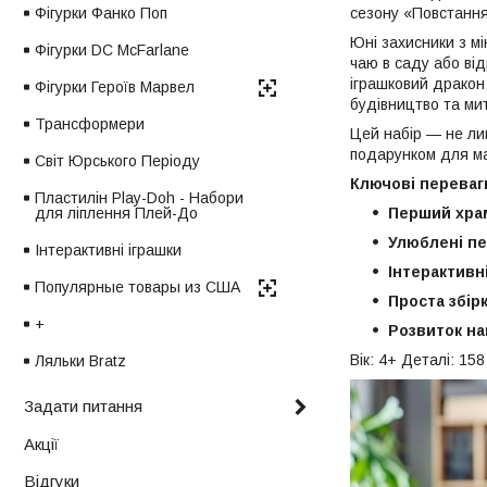
Фігурки Фанко Поп
сезону «Повстання
Юні захисники з м
Фігурки DC McFarlane
чаю в саду або від
іграшковий дракон
Фігурки Героїв Марвел
будівництво та мит
Трансформери
Цей набір — не лиш
подарунком для ма
Світ Юрського Періоду
Ключові переваг
Пластилін Play-Doh - Набори
для ліплення Плей-До
Перший храм
Улюблені пе
Інтерактивні іграшки
Інтерактивн
Популярные товары из США
Проста збірк
+
Розвиток на
Вік: 4+ Деталі: 15
Ляльки Bratz
Задати питання
Акції
Відгуки