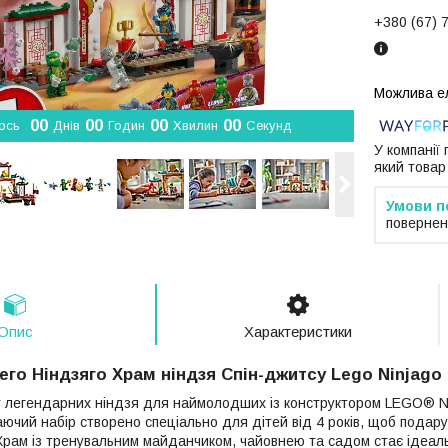
+380 (67) 
0
0
0
0
0
0
0
0
ось
Днів
Годин
Хвилин
Секунд
У компанії
який товар
повернен
Опис
Характеристики
его Ніндзяго Храм ніндзя Спін-джитсу Lego Ninjago 
егендарних ніндзя для наймолодших із конструктором LEGO® N
ючий набір створено спеціально для дітей від 4 років, щоб подару
. Храм із тренувальним майданчиком, чайовнею та садом стає ідеал