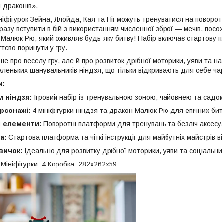
 драконів».
ініфігурок Зейна, Ллойда, Кая та Нії можуть тренуватися на повор
разу вступити в бій з використанням численної зброї — мечів, посо
 Малюк Рю, який оживляє будь-яку битву! Набір включає стартову 
тєво поринути у гру.
е про веселу гру, але й про розвиток дрібної моторики, уяви та н
леньких шанувальників ніндзя, що тільки відкривають для себе чар
и:
 ніндзя:
Ігровий набір із тренувальною зоною, чайовнею та сад
рсонажі:
4 мініфігурки ніндзя та дракон Малюк Рю для епічних би
і елементи:
Поворотні платформи для тренувань та безліч аксесу
а:
Стартова платформа та чіткі інструкції для майбутніх майстрів ві
вичок:
Ідеально для розвитку дрібної моторики, уяви та соціальни
8 Мініфігурки: 4 Коробка: 282х262х59