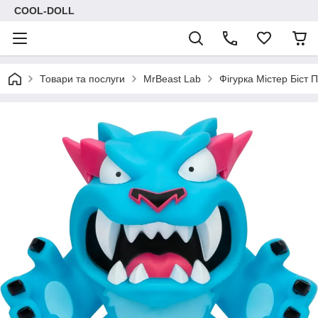
COOL-DOLL
Товари та послуги
MrBeast Lab
Фігурка Містер Біст 