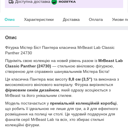
Доступна доставка
Опис
Характеристики
Доставка
Оплата
Умови п
Опис
Фігурка Містер Біст Пантера класична MrBeast Lab Classic
Panther 24730
Підніміть свою колекцію на новий рівень разом із
MrBeast Lab
Classic Panther (24730)
— стильною вініловою фігуркою,
створеною для справжніх шанувальників Містера Біста!
Ця класична Пантера має висоту
8,8 см (3,5")
та виконана з
високоякісного вінілового матеріалу. Фігурка вирізняється
фірмовим синім дизайном
, який одразу асоціюється з
MrBeast та його унікальним стилем.
Модель постачається у
преміальній колекційній коробці
,
що робить її ідеальною не лише для гри, а й для ефектного
розміщення на полиці чи столі. Це чудовий подарунок для
фанатів серії MrBeast Lab та всіх, хто збирає стильні
колекційні фігурки.