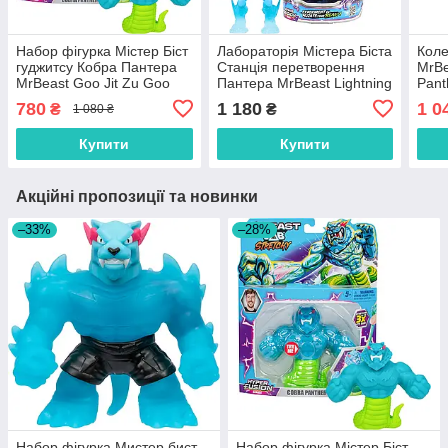
Набор фігурка Містер Біст
Лабораторія Містера Біста
Коле
гуджитсу Кобра Пантера
Станція перетворення
MrBe
MrBeast Goo Jit Zu Goo
Пантера MrBeast Lightning
Pant
Cobra Panther 24797
Panther Lab Mutators
780
1 180
1 0
₴
₴
1 080 ₴
25007
Купити
Купити
Акційні пропозиції та новинки
–33%
–28%
Набор фігурка Мистер бист
Набор фігурка Містер Біст