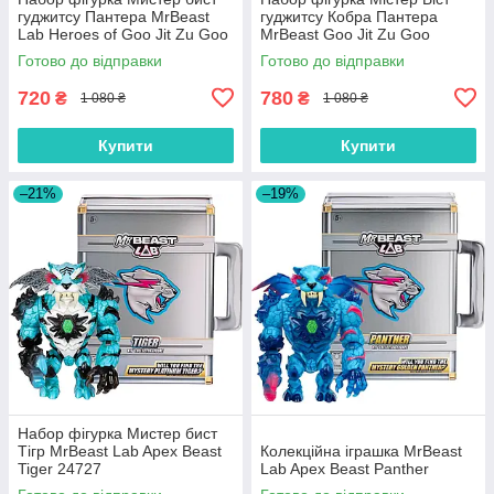
гуджитсу Пантера MrBeast
гуджитсу Кобра Пантера
Lab Heroes of Goo Jit Zu Goo
MrBeast Goo Jit Zu Goo
Hypercharged Panther 24736
Cobra Panther 24797
Готово до відправки
Готово до відправки
720
780
₴
₴
1 080 ₴
1 080 ₴
Купити
Купити
–21%
–19%
Набор фігурка Мистер бист
Тігр MrBeast Lab Apex Beast
Колекційна іграшка MrBeast
Tiger 24727
Lab Apex Beast Panther