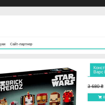
гуки
Сайт-партнер
Конст
Варс 
3 680 ₴
К