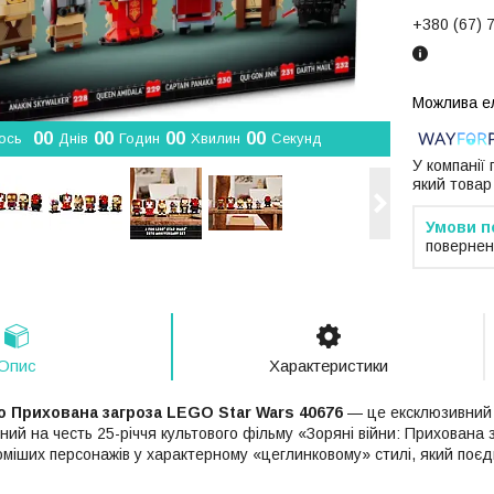
+380 (67) 
0
0
0
0
0
0
0
0
ось
Днів
Годин
Хвилин
Секунд
У компанії
який товар
повернен
Опис
Характеристики
о Прихована загроза LEGO Star Wars 40676
— це ексклюзивний 
ний на честь 25-річчя культового фільму «Зоряні війни: Прихована
оміших персонажів у характерному «цеглинковому» стилі, який поєд