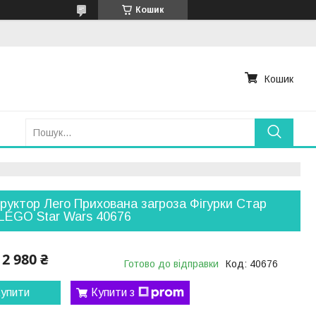
Кошик
Кошик
руктор Лего Прихована загроза Фігурки Стар
LEGO Star Wars 40676
2 980 ₴
Готово до відправки
Код:
40676
упити
Купити з