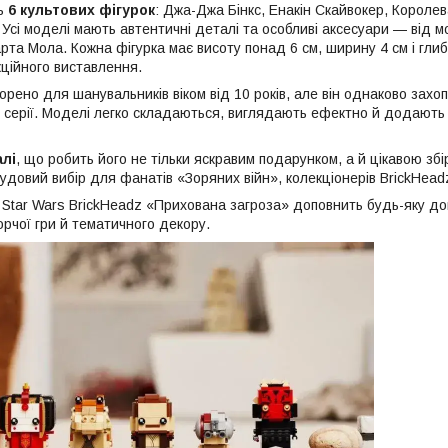
ть
6 культових фігурок
: Джа-Джа Бінкс, Енакін Скайвокер, Королев
 Усі моделі мають автентичні деталі та особливі аксесуари — від 
рта Мола. Кожна фігурка має висоту понад 6 см, ширину 4 см і гли
екційного виставлення.
орено для шанувальників віком від 10 років, але він однаково захоп
ані серії. Моделі легко складаються, виглядають ефектно й додают
алі
, що робить його не тільки яскравим подарунком, а й цікавою збі
довий вибір для фанатів «Зоряних війн», колекціонерів BrickHeadz
Star Wars BrickHeadz «Прихована загроза» доповнить будь-яку до
рчої гри й тематичного декору.