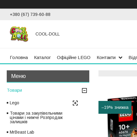
+380 (67) 739-60-88
COOL-DOLL
Головна
Каталог
Офіційне LEGO
Контакти
Від
Товари
Lego
–19%
Товари за закупівельними
цінами і нижче Розпродаж
залишків
MrBeast Lab