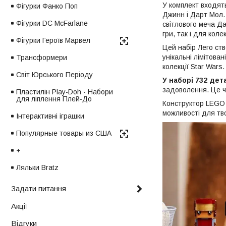
У комплект входя
Фігурки Фанко Поп
Джинн і Дарт Мол.
Фігурки DC McFarlane
світлового меча Да
гри, так і для кол
Фігурки Героїв Марвел
Цей набір Лего ств
унікальні лімітов
Трансформери
колекції Star Wars.
Світ Юрського Періоду
У наборі 732 дет
задоволення. Це чу
Пластилін Play-Doh - Набори
для ліплення Плей-До
Конструктор LEGO 
можливості для тво
Інтерактивні іграшки
Популярные товары из США
+
Ляльки Bratz
Задати питання
Акції
Відгуки