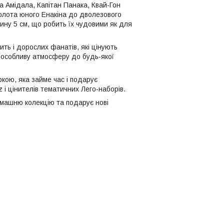
а Амідала, Капітан Панака, Квай-Гон
молота юного Енакіна до дволезового
бину 5 см, що робить їх чудовими як для
ить і дорослих фанатів, які цінують
ь особливу атмосферу до будь-якої
ркою, яка займе час і подарує
 і цінителів тематичних Лего-наборів.
машню колекцію та подарує нові