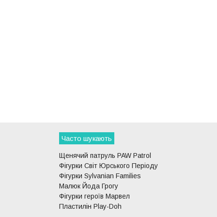
Часто шукають
Щенячий патруль PAW Patrol
Фігурки Світ Юрського Періоду
Фігурки Sylvanian Families
Малюк Йода Грогу
Фігурки героїв Марвел
Пластилін Play-Doh