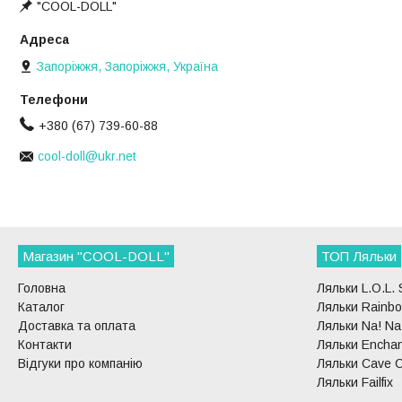
"COOL-DOLL"
Запоріжжя, Запоріжжя, Україна
+380 (67) 739-60-88
cool-doll@ukr.net
Магазин "COOL-DOLL"
ТОП Ляльки
Головна
Ляльки L.O.L. 
Каталог
Ляльки Rainbo
Доставка та оплата
Ляльки Na! Na!
Контакти
Ляльки Enchan
Відгуки про компанію
Ляльки Cave C
Ляльки Failfix