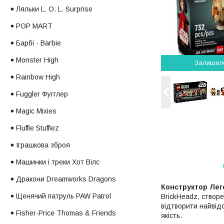
Ляльки L. O. L. Surprise
POP MART
Барбі - Barbie
Monster High
Залишил
Rainbow High
Fuggler Фугглер
Magic Mixies
Fluffie Stuffiez
Іграшкова зброя
Машинки і треки Хот Вілс
Дракони Dreamworks Dragons
Конструктор Лег
Щенячий патруль PAW Patrol
BrickHeadz, створе
відтворити найвід
Fisher-Price Thomas & Friends
якість.