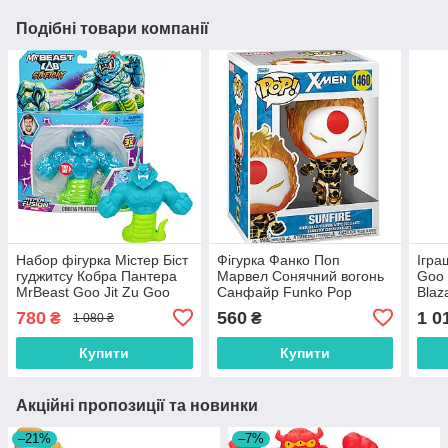
Подібні товари компанії
Набор фігурка Містер Біст
Фігурка Фанко Поп
Ігра
гуджитсу Кобра Пантера
Марвел Сонячний вогонь
Goo 
MrBeast Goo Jit Zu Goo
Санфайр Funko Pop
Blaz
Cobra Panther 24797
Marvel: X-Men - Sunfire
Corr
780
560
1 0
₴
₴
1 080 ₴
84117
Купити
Купити
Акційні пропозиції та новинки
–21%
–7%