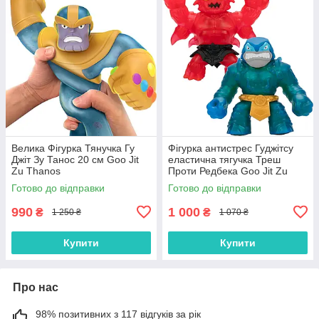
Велика Фігурка Тянучка Гу
Фігурка антистрес Гуджітсу
Джіт Зу Танос 20 см Goo Jit
еластична тягучка Треш
Zu Thanos
Проти Редбека Goo Jit Zu
42791
Готово до відправки
Готово до відправки
990
1 000
₴
₴
1 250 ₴
1 070 ₴
Купити
Купити
Про нас
98% позитивних з 117 відгуків за рік