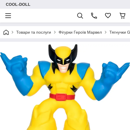
COOL-DOLL
Товари та послуги
Фігурки Героїв Марвел
Тягнучки G