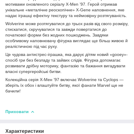
мотивами оновленого серіалу X-Men ’97. Герой отримав
унікальне «металічне реоскопічне» X-Gene наповнення, яке
надає іграшці ефектну текстуру та неймовірну розтягуваність.
Wolverine може розтягуватися до трьох разів від свого розміру,
стискатися, скручуватися та завжди повертатися до
початкової форми без жодних пошкоджень. Завдяки
особливому наповнювачу фігурка виглядає ще більш живою й
реалістичною під час руху.
Це чудова антистрес-іграшка, яка дарує дітям новий «gooey»-
спосіб гри без безладу та зайвих слідів. Фігурка допомагає
розвивати дрібну моторику, фантазію та бажання вигадувати
власні супергеройські битви.
Колекційна серія Х-Мен ’97 включає Wolverine та Cyclops —
зберіть їх обох і влаштуйте битву, якої фанати Marvel ще не
бачили!
Приховати
Характеристики