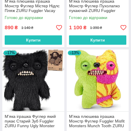
М'яка плюшева іграшка
М'яка плюшева іграшка
Монстр Фуглер Містер Нідлс
Монстр Фуглер Пухолапко
Пляж ZURU Fuggler Vacay
пукаючий ZURU Fuggler
Vibes 15714D
Underoo Mcgoo 15728E
Готово до відправки
Готово до відправки
890
1 100
₴
₴
1 140 ₴
1 390 ₴
Купити
Купити
–17%
–13%
М'яка іграшка Фуглер який
М'яка плюшева іграшка
пукає Старий Зуб Fuggler
Монстр Фуглер Fuggler Misfit
ZURU Funny Ugly Monster
Monsters Munch Tooth ZURU
15728A
15726M