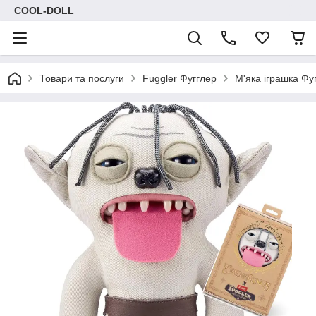
COOL-DOLL
Товари та послуги
Fuggler Фугглер
М'яка іграшка Фу