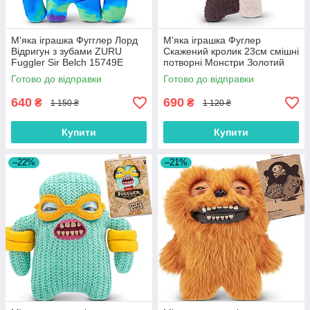
М'яка іграшка Фугглер Лорд
М'яка іграшка Фуглер
Відригун з зубами ZURU
Скажений кролик 23см смішні
Fuggler Sir Belch 15749Е
потворні Монстри Золотий
Зуб ZURU Fuggler Monster
Готово до відправки
Готово до відправки
15726G
640
690
₴
₴
1 150 ₴
1 120 ₴
Купити
Купити
–22%
–21%