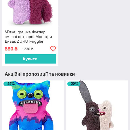
М'яка іграшка Фуглер
смішні потворні Монстри
Дивак ZURU Fuggler
Monster 15726B
880
₴
1 230 ₴
Купити
Акційні пропозиції та новинки
–44%
–38%