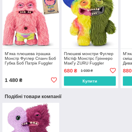
М'яка плюшева іграшка
Плюшеві монстри Фуглер
М'як
Монстр Фуглер Спанч Боб
Містіф Монстрс Гріннеро
сміш
Губка Боб Патрік Fuggler
МакГу ZURU Fuggler
Дива
SpongeBob 15701B
Monster McGoo
Mons
680
880
₴
1 030 ₴
Green15726K
1 480
₴
Купити
Подібні товари компанії