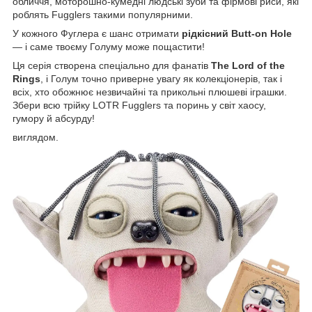
обличчя, моторошно-кумедні людські зуби та фірмові риси, які
роблять Fugglers такими популярними.
У кожного Фуглера є шанс отримати
рідкісний Butt-on Hole
— і саме твоєму Голуму може пощастити!
Ця серія створена спеціально для фанатів
The Lord of the
Rings
, і Голум точно приверне увагу як колекціонерів, так і
всіх, хто обожнює незвичайні та прикольні плюшеві іграшки.
Збери всю трійку LOTR Fugglers та поринь у світ хаосу,
гумору й абсурду!
виглядом.