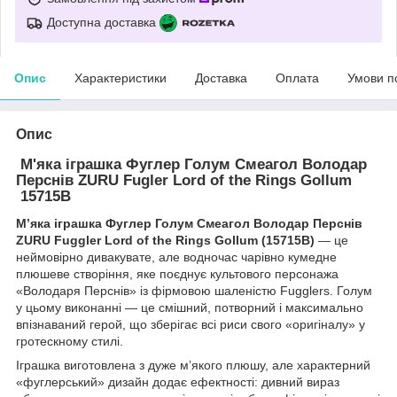
Доступна доставка
Опис
Характеристики
Доставка
Оплата
Умови п
Опис
М'яка іграшка Фуглер Голум Смеагол Володар
Перснів ZURU Fugler Lord of the Rings Gollum
15715B
М’яка іграшка Фуглер Голум Смеагол Володар Перснів
ZURU Fuggler Lord of the Rings Gollum (15715B)
— це
неймовірно дивакувате, але водночас чарівно кумедне
плюшеве створіння, яке поєднує культового персонажа
«Володаря Перснів» із фірмовою шаленістю Fugglers. Голум
у цьому виконанні — це смішний, потворний і максимально
впізнаваний герой, що зберігає всі риси свого «оригіналу» у
гротескному стилі.
Іграшка виготовлена з дуже м’якого плюшу, але характерний
«фуглерський» дизайн додає ефектності: дивний вираз