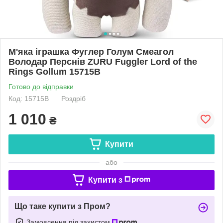
М'яка іграшка Фуглер Голум Смеагол
Володар Перснів ZURU Fuggler Lord of the
Rings Gollum 15715B
Готово до відправки
Код: 15715B
Роздріб
1 010
₴
Купити
або
Купити з
Що таке купити з Пром?
Замовлення під захистом