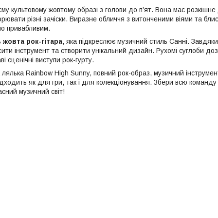
єму культовому жовтому образі з голови до п’ят. Вона має розкішне
орювати різні зачіски. Виразне обличчя з витонченими віями та бл
о привабливим.
ь
жовта рок-гітара
, яка підкреслює музичний стиль Санні. Завдя
сити інструмент та створити унікальний дизайн. Рухомі суглоби до
і сценічні виступи рок-гурту.
 лялька Rainbow High Sunny, повний рок-образ, музичний інструмен
дходить як для гри, так і для колекціонування. Збери всю команду R
асний музичний світ!