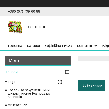
+380 (67) 739-60-88
COOL-DOLL
Головна
Каталог
Офіційне LEGO
Контакти
Від
Товари
Lego
–28%
Товари за закупівельними
цінами і нижче Розпродаж
залишків
MrBeast Lab