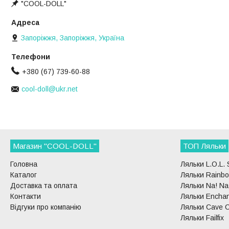
"COOL-DOLL"
Запоріжжя, Запоріжжя, Україна
+380 (67) 739-60-88
cool-doll@ukr.net
Магазин "COOL-DOLL"
ТОП Ляльки
Головна
Ляльки L.O.L. 
Каталог
Ляльки Rainbo
Доставка та оплата
Ляльки Na! Na!
Контакти
Ляльки Enchan
Відгуки про компанію
Ляльки Cave C
Ляльки Failfix