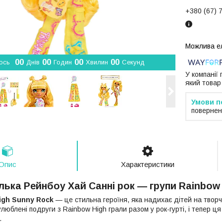
+380 (67) 
0
0
0
0
0
0
0
0
ось
Днів
Годин
Хвилин
Секунд
У компанії
який товар
повернен
Опис
Характеристики
лька Рейнбоу Хай Санні рок — групи Rainbow 
igh Sunny Rock
— це стильна героїня, яка надихає дітей на творч
юблені подруги з Rainbow High грали разом у рок-гурті, і тепер ця 
.