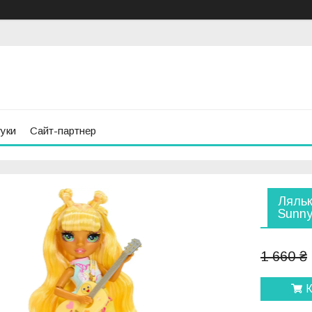
гуки
Сайт-партнер
Ляльк
Sunny
1 660 ₴
К