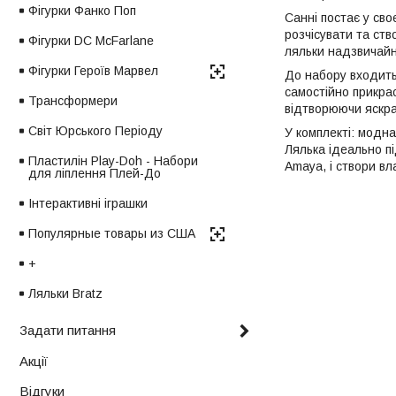
Фігурки Фанко Поп
Санні постає у сво
розчісувати та ств
Фігурки DC McFarlane
ляльки надзвичайн
Фігурки Героїв Марвел
До набору входит
самостійно прикра
Трансформери
відтворюючи яскрав
Світ Юрського Періоду
У комплекті: модна
Лялька ідеально пі
Пластилін Play-Doh - Набори
Amaya, і створи вл
для ліплення Плей-До
Інтерактивні іграшки
Популярные товары из США
+
Ляльки Bratz
Задати питання
Акції
Відгуки