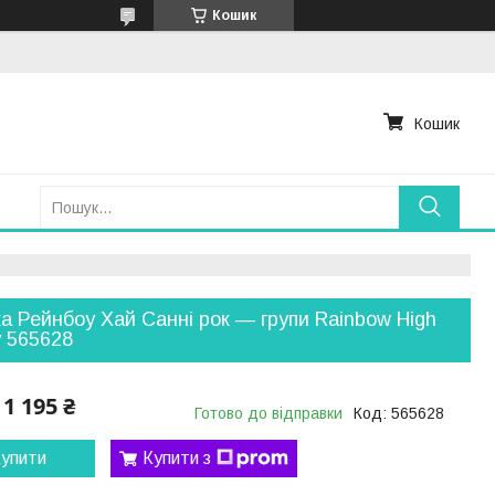
Кошик
Кошик
а Рейнбоу Хай Санні рок — групи Rainbow High
 565628
1 195 ₴
Готово до відправки
Код:
565628
упити
Купити з