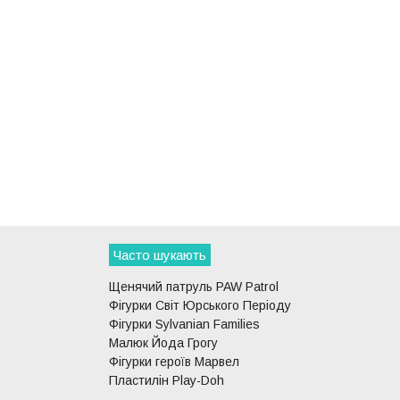
Часто шукають
Щенячий патруль PAW Patrol
Фігурки Світ Юрського Періоду
Фігурки Sylvanian Families
Малюк Йода Грогу
Фігурки героїв Марвел
Пластилін Play-Doh