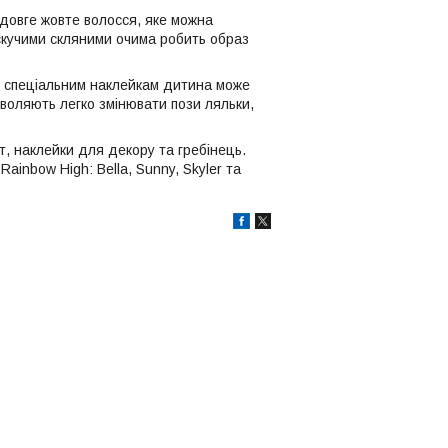
 довге жовте волосся, яке можна
искучими скляними очима робить образ
ки спеціальним наклейкам дитина може
зволяють легко змінювати пози ляльки,
т, наклейки для декору та гребінець.
ainbow High: Bella, Sunny, Skyler та