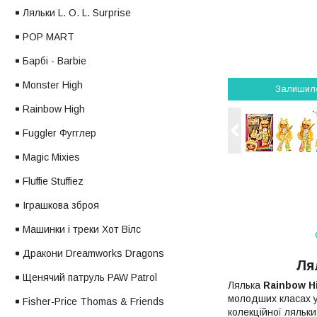
Ляльки L. O. L. Surprise
POP MART
Барбі - Barbie
Monster High
Залишил
Rainbow High
Fuggler Фугглер
Magic Mixies
Fluffie Stuffiez
Іграшкова зброя
Машинки і треки Хот Вілс
Дракони Dreamworks Dragons
Ля
Щенячий патруль PAW Patrol
Лялька
Rainbow H
молодших класах ул
Fisher-Price Thomas & Friends
колекційної ляльки