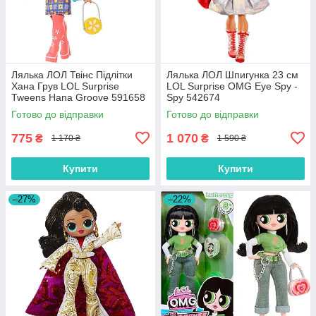
Лялька ЛОЛ Твінс Підлітки
Лялька ЛОЛ Шпигунка 23 см
Хана Грув LOL Surprise
LOL Surprise OMG Eye Spy -
Tweens Hana Groove 591658
Spy 542674
Готово до відправки
Готово до відправки
775
1 070
₴
₴
1 170 ₴
1 590 ₴
Купити
Купити
–27%
–22%