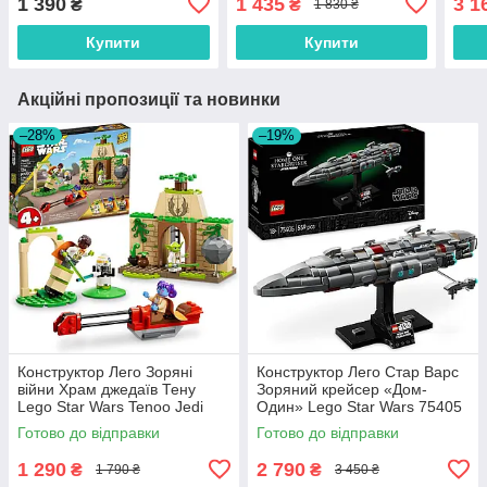
1 390
1 435
3 1
₴
₴
1 830 ₴
Wars 75410
Купити
Купити
Акційні пропозиції та новинки
–28%
–19%
Конструктор Лего Зоряні
Конструктор Лего Стар Варс
війни Храм джедаїв Тену
Зоряний крейсер «Дом-
Lego Star Wars Tenoo Jedi
Один» Lego Star Wars 75405
Temple 75358
Готово до відправки
Готово до відправки
1 290
2 790
₴
₴
1 790 ₴
3 450 ₴