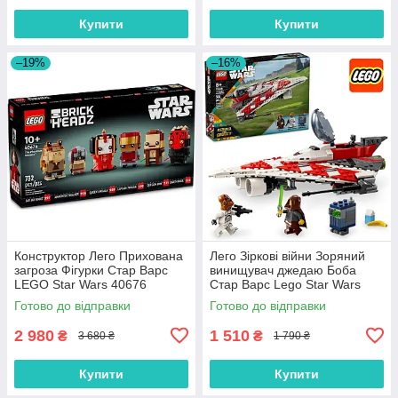
Купити
Купити
–19%
–16%
Конструктор Лего Прихована
Лего Зіркові війни Зоряний
загроза Фігурки Стар Варс
винищувач джедаю Боба
LEGO Star Wars 40676
Стар Варс Lego Star Wars
75388
Готово до відправки
Готово до відправки
2 980
1 510
₴
₴
3 680 ₴
1 790 ₴
Купити
Купити