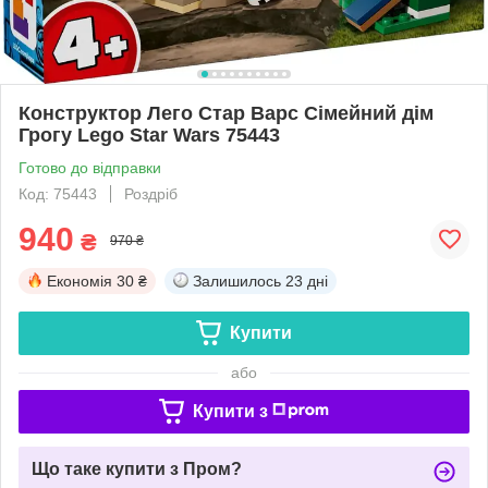
Конструктор Лего Стар Варс Сімейний дім
Грогу Lego Star Wars 75443
Готово до відправки
Код: 75443
Роздріб
940
₴
970 ₴
Економія
30 ₴
Залишилось
23 дні
Купити
або
Купити з
Що таке купити з Пром?