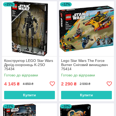
–15%
–12%
Конструктор LEGO Star Wars
Lego Star Wars The Force
Дроїд-охоронець K-2SO
Burner Сніговий винищувач
75434
75414
Готово до відправки
Готово до відправки
4 145
2 290
₴
₴
4 850 ₴
2 590 ₴
Купити
Купити
–11%
–10%