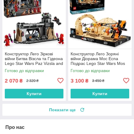
Конструктор Лего Зіркові
Конструктор Лего Зоряні
війни Битва Візсла та Гідеона
війни Діорама Мос Еспа
Lego Star Wars Paz Vizsla and
Подрас Lego Star Wars Mos
Moff Gideon Batt 75386
Espa Podrace Diorama 75380
Готово до відправки
Готово до відправки
2 070
3 100
₴
₴
2 320 ₴
3 450 ₴
Купити
Купити
Показати ще
Про нас