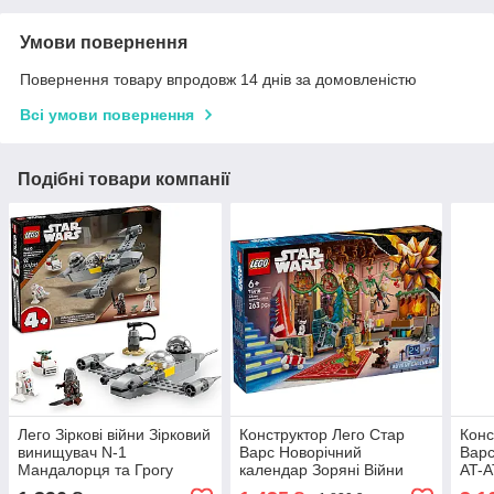
Умови повернення
Повернення товару впродовж 14 днів за домовленістю
Всі умови повернення
Подібні товари компанії
Лего Зіркові війни Зірковий
Конструктор Лего Стар
Конс
винищувач N-1
Варс Новорічний
Варс
Мандалорця та Грогу
календар Зоряні Війни
AT-A
Старий Варс Lego Star
Lego Star Wars 75418