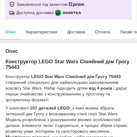
Замовлення під захистом
Доступна доставка
Опис
Характеристики
Доставка
Оплата
Умови п
Опис
Конструктор LEGO Star Wars Сімейний дім Ґрогу
75443
Конструктор
LEGO Star Wars Сімейний дім Ґрогу 75443
створений спеціально для наймолодших шанувальників
всесвіту Star Wars. Набір підходить дітям
від 4 років
і дарує
перше знайомство з конструюванням у простому та
зрозумілому форматі.
У комплекті
107 деталей LEGO
, з яких можна зібрати
затишний дім Ґрогу у впізнаваному стилі серії Star Wars.
Модель розроблена з урахуванням вікових особливостей
дитини: елементи легко з’єднуються, а процес збірки сприяє
розвитку уяви, моторики та просторового мислення.
Мініфігурки відсутні
, що робить набір максимально