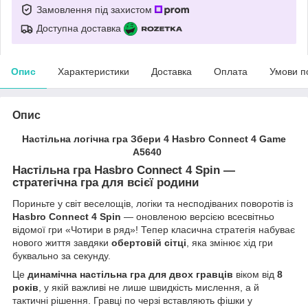
Замовлення під захистом
Доступна доставка
Опис
Характеристики
Доставка
Оплата
Умови п
Опис
Настільна логічна гра Збери 4 Hasbro Connect 4 Game
A5640
Настільна гра Hasbro Connect 4 Spin —
стратегічна гра для всієї родини
Пориньте у світ веселощів, логіки та несподіваних поворотів із
Hasbro Connect 4 Spin
— оновленою версією всесвітньо
відомої гри «Чотири в ряд»! Тепер класична стратегія набуває
нового життя завдяки
обертовій сітці
, яка змінює хід гри
буквально за секунду.
Це
динамічна настільна гра для двох гравців
віком від
8
років
, у якій важливі не лише швидкість мислення, а й
тактичні рішення. Гравці по черзі вставляють фішки у