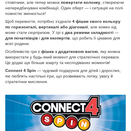
стовпчики, але тепер можна
повертати колонку
, створюючи
непередбачувані комбінації. Один оберт — і ситуація на полі
повністю змінюється!
Щоб перемогти, потрібно з’єднати
4 фішки свого кольору
по горизонталі, вертикалі або діагоналі
, але кожен хід
може стати сюрпризом. У грі є
два режими складності
—
для початківців
і
для експертів
, що робить її цікавою для
всієї родини.
Особливістю гри є
фішка з додатковою вагою
, яку можна
використати у будь-який момент для стратегічної переваги.
Це додає ще більше азарту та несподіваних моментів!
Connect 4 Spin
— чудовий подарунок для дітей і дорослих,
які люблять настільні ігри, що розвивають логіку, увагу й
стратегічне мислення.