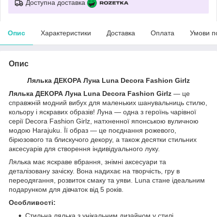
Доступна доставка
Опис
Характеристики
Доставка
Оплата
Умови п
Опис
Лялька ДЕКОРА Луна Luna Decora Fashion Girlz
Лялька ДЕКОРА Луна Luna Decora Fashion Girlz
— це
справжній модний вибух для маленьких шанувальниць стилю,
кольору і яскравих образів! Луна — одна з героїнь чарівної
серії Decora Fashion Girlz, натхненної японською вуличною
модою Harajuku. Її образ — це поєднання рожевого,
бірюзового та блискучого декору, а також десятки стильних
аксесуарів для створення індивідуального луку.
Лялька має яскраве вбрання, знімні аксесуари та
деталізовану зачіску. Вона надихає на творчість, гру в
переодягання, розвиток смаку та уяви. Luna стане ідеальним
подарунком для дівчаток від 5 років.
Особливості:
Стильна лялька з унікальним дизайном у стилі